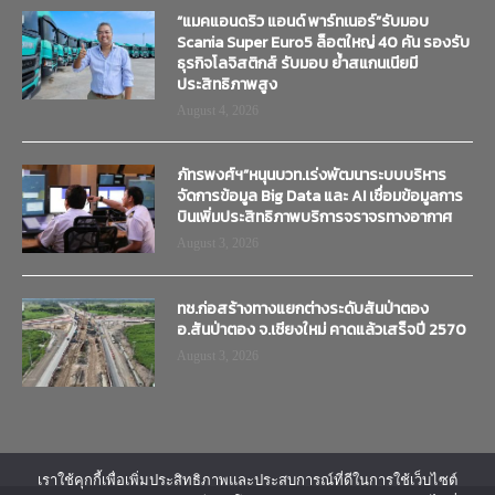
“แมคแอนดริว แอนด์ พาร์ทเนอร์”รับมอบ
Scania Super Euro5 ล็อตใหญ่ 40 คัน รองรับ
ธุรกิจโลจิสติกส์ รับมอบ ย้ำสแกนเนียมี
ประสิทธิภาพสูง
August 4, 2026
ภัทรพงศ์ฯ”หนุนบวท.เร่งพัฒนาระบบบริหาร
จัดการข้อมูล Big Data และ AI เชื่อมข้อมูลการ
บินเพิ่มประสิทธิภาพบริการจราจรทางอากาศ
August 3, 2026
ทช.ก่อสร้างทางแยกต่างระดับสันป่าตอง
อ.สันป่าตอง จ.เชียงใหม่ คาดแล้วเสร็จปี 2570
August 3, 2026
เราใช้คุกกี้เพื่อเพิ่มประสิทธิภาพและประสบการณ์ที่ดีในการใช้เว็บไซต์