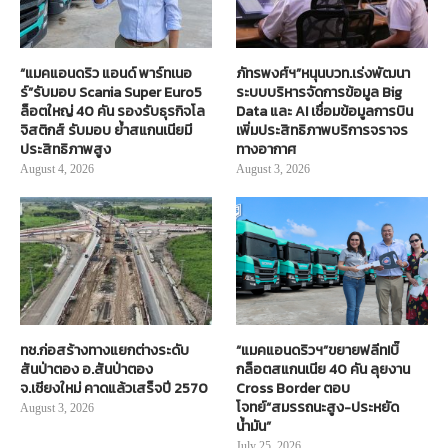
“แมคแอนดริว แอนด์ พาร์ทเนอ
ภัทรพงศ์ฯ”หนุนบวท.เร่งพัฒนา
ร์”รับมอบ Scania Super Euro5
ระบบบริหารจัดการข้อมูล Big
ล็อตใหญ่ 40 คัน รองรับธุรกิจโล
Data และ AI เชื่อมข้อมูลการบิน
จิสติกส์ รับมอบ ย้ำสแกนเนียมี
เพิ่มประสิทธิภาพบริการจราจร
ประสิทธิภาพสูง
ทางอากาศ
August 4, 2026
August 3, 2026
ทช.ก่อสร้างทางแยกต่างระดับ
“แมคแอนดริวฯ”ขยายฟลีท!บิ๊
สันป่าตอง อ.สันป่าตอง
กล็อตสแกนเนีย 40 คัน ลุยงาน
จ.เชียงใหม่ คาดแล้วเสร็จปี 2570
Cross Border ตอบ
โจทย์“สมรรถนะสูง-ประหยัด
August 3, 2026
น้ำมัน”
July 25, 2026