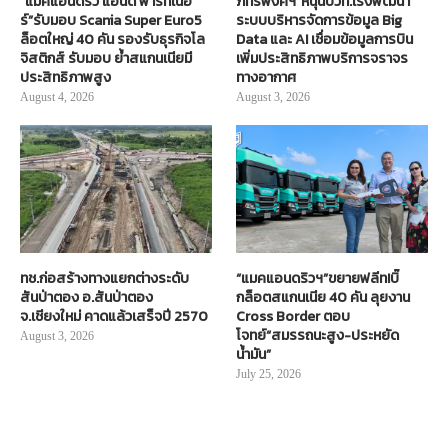
“แมคแอนดริว แอนด์ พาร์ทเนอ
ภัทรพงศ์ฯ”หนุนบวท.เร่งพัฒนา
ร์”รับมอบ Scania Super Euro5
ระบบบริหารจัดการข้อมูล Big
ล็อตใหญ่ 40 คัน รองรับธุรกิจโล
Data และ AI เชื่อมข้อมูลการบิน
จิสติกส์ รับมอบ ย้ำสแกนเนียมี
เพิ่มประสิทธิภาพบริการจราจร
ประสิทธิภาพสูง
ทางอากาศ
August 4, 2026
August 3, 2026
ทช.ก่อสร้างทางแยกต่างระดับ
“แมคแอนดริวฯ”ขยายฟลีท!บิ๊
สันป่าตอง อ.สันป่าตอง
กล็อตสแกนเนีย 40 คัน ลุยงาน
จ.เชียงใหม่ คาดแล้วเสร็จปี 2570
Cross Border ตอบ
โจทย์“สมรรถนะสูง-ประหยัด
August 3, 2026
น้ำมัน”
July 25, 2026