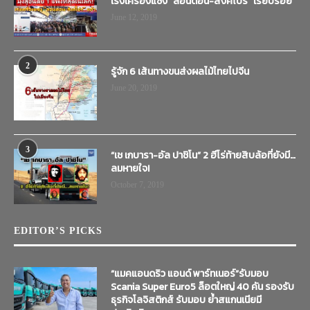
เร่งเครื่องแซง “ลอนดอน-สิงคโปร์” เรียบร้อย
June 12, 2019
2
รู้จัก 6 เส้นทางขนส่งผลไม้ไทยไปจีน
June 20, 2019
3
“เช เกบารา-อัล ปาชิโน” 2 ฮีโร่ท้ายสิบล้อที่ยังมี…
ลมหายใจ!
October 7, 2019
EDITOR’S PICKS
“แมคแอนดริว แอนด์ พาร์ทเนอร์”รับมอบ
Scania Super Euro5 ล็อตใหญ่ 40 คัน รองรับ
ธุรกิจโลจิสติกส์ รับมอบ ย้ำสแกนเนียมี