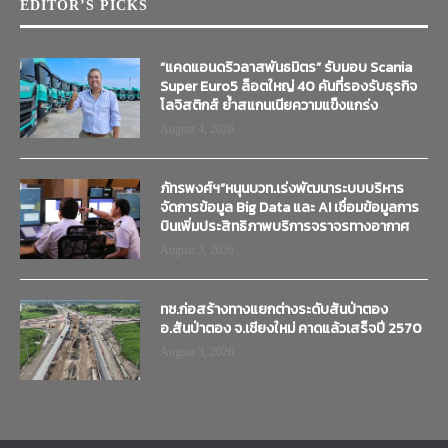
EDITOR’S PICKS
“แคดแอนดริวลาสพันธมิตร” รับมอบ Scania
Super Euro5 ล็อตใหญ่ 40 คันที่รองรับธุรกิจ
โลจิสติกส์ ย้ำสแกนเนียความแข็งแกร่ง
August 4, 2026
ภัทรพงศ์ฯ”หนุนบวท.เร่งพัฒนาระบบบริหาร
จัดการข้อมูล Big Data และ AI เชื่อมข้อมูลการ
บินเพิ่มประสิทธิภาพบริการจราจรทางอากาศ
August 3, 2026
ทช.ก่อสร้างทางแยกต่างระดับสันป่าตอง
อ.สันป่าตอง จ.เชียงใหม่ คาดแล้วเสร็จปี 2570
August 3, 2026