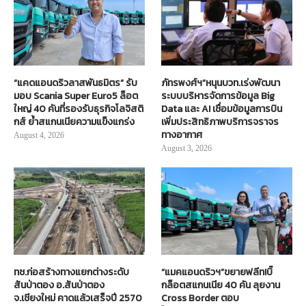
“แคดแอนดริวลาสพันธมิตร” รับ
ภัทรพงศ์ฯ”หนุนบวท.เร่งพัฒนา
มอบ Scania Super Euro5 ล็อต
ระบบบริหารจัดการข้อมูล Big
ใหญ่ 40 คันที่รองรับธุรกิจโลจิสติ
Data และ AI เชื่อมข้อมูลการบิน
กส์ ย้ำสแกนเนียความแข็งแกร่ง
เพิ่มประสิทธิภาพบริการจราจร
ทางอากาศ
August 4, 2026
August 3, 2026
ทช.ก่อสร้างทางแยกต่างระดับ
“แมคแอนดริวฯ”ขยายฟลีท!บิ๊
สันป่าตอง อ.สันป่าตอง
กล็อตสแกนเนีย 40 คัน ลุยงาน
จ.เชียงใหม่ คาดแล้วเสร็จปี 2570
Cross Border ตอบ