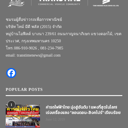
ชมรมผู้สื่อข่าวรถเพื่อการพาณิชย์
บริษัท ไทม์ มีดี พลัส (2015) จำกัด
หมู่บ้านไอฟีลด์ บางนา 239/61 ถนนกาญจนาภิเษก แขวงดอกไม้, เขต
ประเวศ, กรุงเทพมหานคร 10250
โทร.086-910-9026 , 081-234-7985
email: transtimenews@gmail.com
POPULAR POSTS
1
ค่ารถไฟฟ้าไทย มุ่งสู่อันดับ 1 แพงที่สุดในโลก!
เร่งเครื่องแซง “ลอนดอน-สิงคโปร์” เรียบร้อย
June 12, 2019