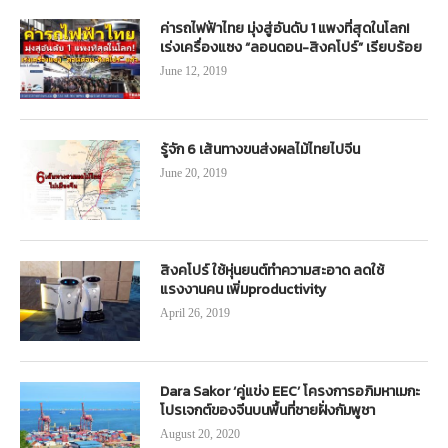
ค่ารถไฟฟ้าไทย มุ่งสู่อันดับ 1 แพงที่สุดในโลก!
เร่งเครื่องแซง “ลอนดอน-สิงคโปร์” เรียบร้อย
June 12, 2019
รู้จัก 6 เส้นทางขนส่งผลไม้ไทยไปจีน
June 20, 2019
สิงคโปร์ ใช้หุ่นยนต์ทำความสะอาด ลดใช้
แรงงานคน เพิ่มproductivity
April 26, 2019
Dara Sakor ‘คู่แข่ง EEC’ โครงการอภิมหาเมกะ
โปรเจกต์ของจีนบนพื้นที่ชายฝั่งกัมพูชา
August 20, 2020