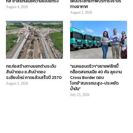
กส์ ย้ำสแกนเนียความแข็งแกร่ง
เพิ่มประสิทธิภาพบริการจราจร
ทางอากาศ
August 4, 2026
August 3, 2026
ทช.ก่อสร้างทางแยกต่างระดับ
“แมคแอนดริวฯ”ขยายฟลีท!บิ๊
สันป่าตอง อ.สันป่าตอง
กล็อตสแกนเนีย 40 คัน ลุยงาน
จ.เชียงใหม่ คาดแล้วเสร็จปี 2570
Cross Border ตอบ
โจทย์“สมรรถนะสูง-ประหยัด
August 3, 2026
น้ำมัน”
July 25, 2026