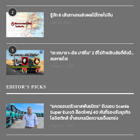
2
รู้จัก 6 เส้นทางขนส่งผลไม้ไทยไปจีน
June 20, 2019
3
“เช เกบารา-อัล ปาชิโน” 2 ฮีโร่ท้ายสิบล้อที่ยังมี…
ลมหายใจ!
October 7, 2019
EDITOR’S PICKS
“แคดแอนดริวลาสพันธมิตร” รับมอบ Scania
Super Euro5 ล็อตใหญ่ 40 คันที่รองรับธุรกิจ
โลจิสติกส์ ย้ำสแกนเนียความแข็งแกร่ง
August 4, 2026