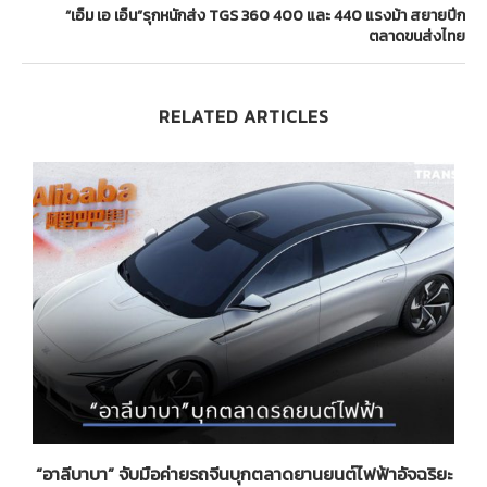
“เอ็ม เอ เอ็น”รุกหนักส่ง TGS 360 400 และ 440 แรงม้า สยายปีก
ตลาดขนส่งไทย
RELATED ARTICLES
น
“อาลีบาบา” จับมือค่ายรถจีนบุกตลาดยานยนต์ไฟฟ้าอัจฉริยะ