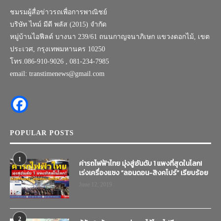
ชมรมผู้สื่อข่าวรถเพื่อการพาณิชย์
บริษัท ไทม์ มีดี พลัส (2015) จำกัด
หมู่บ้านไอฟีลด์ บางนา 239/61 ถนนกาญจนาภิเษก แขวงดอกไม้, เขต
ประเวศ, กรุงเทพมหานคร 10250
โทร.086-910-9026 , 081-234-7985
email: transtimenews@gmail.com
POPULAR POSTS
1
ค่ารถไฟฟ้าไทย มุ่งสู่อันดับ 1 แพงที่สุดในโลก!
เร่งเครื่องแซง “ลอนดอน-สิงคโปร์” เรียบร้อย
June 12, 2019
2