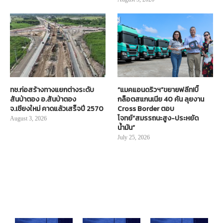
ทช.ก่อสร้างทางแยกต่างระดับ
“แมคแอนดริวฯ”ขยายฟลีท!บิ๊
สันป่าตอง อ.สันป่าตอง
กล็อตสแกนเนีย 40 คัน ลุยงาน
จ.เชียงใหม่ คาดแล้วเสร็จปี 2570
Cross Border ตอบ
โจทย์“สมรรถนะสูง-ประหยัด
August 3, 2026
น้ำมัน”
July 25, 2026