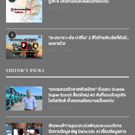
รู้จัก 6 เส้นทางขนส่งผลไม้ไทยไปจีน
June 20, 2019
3
“เช เกบารา-อัล ปาชิโน” 2 ฮีโร่ท้ายสิบล้อที่ยังมี…
ลมหายใจ!
October 7, 2019
EDITOR’S PICKS
“แคดแอนดริวลาสพันธมิตร” รับมอบ Scania
Super Euro5 ล็อตใหญ่ 40 คันที่รองรับธุรกิจ
โลจิสติกส์ ย้ำสแกนเนียความแข็งแกร่ง
August 4, 2026
ภัทรพงศ์ฯ”หนุนบวท.เร่งพัฒนาระบบบริหาร
จัดการข้อมูล Big Data และ AI เชื่อมข้อมูลการ