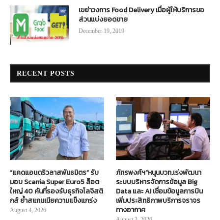
เขย่าวงการ Food Delivery เมื่อผู้ให้บริการขอ
ส่วนแบ่งยอดขาย
December 19, 2019
RECENT POSTS
“แคดแอนดริวลาสพันธมิตร” รับ
ภัทรพงศ์ฯ”หนุนบวท.เร่งพัฒนา
มอบ Scania Super Euro5 ล็อต
ระบบบริหารจัดการข้อมูล Big
ใหญ่ 40 คันที่รองรับธุรกิจโลจิสติ
Data และ AI เชื่อมข้อมูลการบิน
กส์ ย้ำสแกนเนียความแข็งแกร่ง
เพิ่มประสิทธิภาพบริการจราจร
ทางอากาศ
August 4, 2026
August 3, 2026