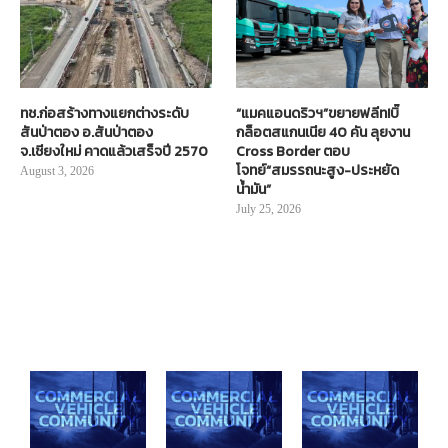
ทช.ก่อสร้างทางแยกต่างระดับ
“แมคแอนดริวฯ”ขยายฟลีท!บิ๊
สันป่าตอง อ.สันป่าตอง
กล็อตสแกนเนีย 40 คัน ลุยงาน
จ.เชียงใหม่ คาดแล้วเสร็จปี 2570
Cross Border ตอบ
โจทย์“สมรรถนะสูง-ประหยัด
August 3, 2026
น้ำมัน”
July 25, 2026