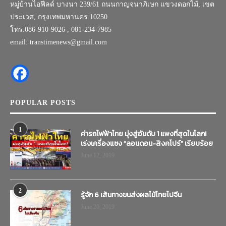
หมู่บ้านไอฟีลด์ บางนา 239/61 ถนนกาญจนาภิเษก แขวงดอกไม้, เขต
ประเวศ, กรุงเทพมหานคร 10250
โทร.086-910-9026 , 081-234-7985
email: transtimenews@gmail.com
POPULAR POSTS
1
ค่ารถไฟฟ้าไทย มุ่งสู่อันดับ 1 แพงที่สุดในโลก!
เร่งเครื่องแซง “ลอนดอน-สิงคโปร์” เรียบร้อย
June 12, 2019
2
รู้จัก 6 เส้นทางขนส่งผลไม้ไทยไปจีน
June 20, 2019