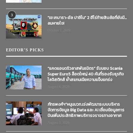
3
“เช เกบารา-อัล ปาชิโน” 2 ฮีโร่ท้ายสิบล้อที่ยังมี…
ลมหายใจ!
October 7, 2019
EDITOR’S PICKS
“แคดแอนดริวลาสพันธมิตร” รับมอบ Scania
Super Euro5 ล็อตใหญ่ 40 คันที่รองรับธุรกิจ
โลจิสติกส์ ย้ำสแกนเนียความแข็งแกร่ง
August 4, 2026
ภัทรพงศ์ฯ”หนุนบวท.เร่งพัฒนาระบบบริหาร
จัดการข้อมูล Big Data และ AI เชื่อมข้อมูลการ
บินเพิ่มประสิทธิภาพบริการจราจรทางอากาศ
August 3, 2026