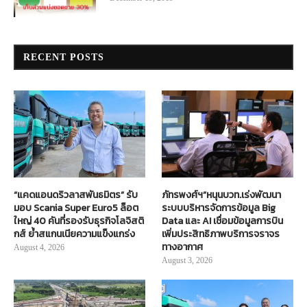
RECENT POSTS
“แคดแอนดริวลาสพันธมิตร” รับ
ภัทรพงศ์ฯ”หนุนบวท.เร่งพัฒนา
มอบ Scania Super Euro5 ล็อต
ระบบบริหารจัดการข้อมูล Big
ใหญ่ 40 คันที่รองรับธุรกิจโลจิสติ
Data และ AI เชื่อมข้อมูลการบิน
กส์ ย้ำสแกนเนียความแข็งแกร่ง
เพิ่มประสิทธิภาพบริการจราจร
ทางอากาศ
August 4, 2026
August 3, 2026