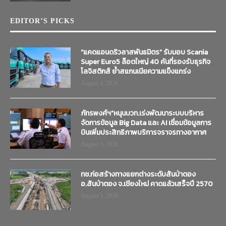
EDITOR’S PICKS
“แคดแอนดริวลาสพันธมิตร” รับมอบ Scania
Super Euro5 ล็อตใหญ่ 40 คันที่รองรับธุรกิจ
โลจิสติกส์ ย้ำสแกนเนียความแข็งแกร่ง
August 4, 2026
ภัทรพงศ์ฯ”หนุนบวท.เร่งพัฒนาระบบบริหาร
จัดการข้อมูล Big Data และ AI เชื่อมข้อมูลการ
บินเพิ่มประสิทธิภาพบริการจราจรทางอากาศ
August 3, 2026
ทช.ก่อสร้างทางแยกต่างระดับสันป่าตอง
อ.สันป่าตอง จ.เชียงใหม่ คาดแล้วเสร็จปี 2570
August 3, 2026