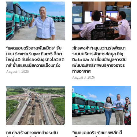
“แคดแอนดริวลาสพันธมิตร” รับ
ภัทรพงศ์ฯ”หนุนบวท.เร่งพัฒนา
มอบ Scania Super Euro5 ล็อต
ระบบบริหารจัดการข้อมูล Big
ใหญ่ 40 คันที่รองรับธุรกิจโลจิสติ
Data และ AI เชื่อมข้อมูลการบิน
กส์ ย้ำสแกนเนียความแข็งแกร่ง
เพิ่มประสิทธิภาพบริการจราจร
ทางอากาศ
August 4, 2026
August 3, 2026
ทช.ก่อสร้างทางแยกต่างระดับ
“แมคแอนดริวฯ”ขยายฟลีท!บิ๊