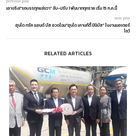
previous post
เอาจริง!“รถบรรทุกแช่ขวา” จับ-ปรับ 1 พันบาททุกราย เริ่ม 15 ก.ค.นี้
next post
ฮุนได ทรัค แอนด์ บัส อวดโฉม“ฮุนได เคานท์ตี้ มินิบัส” ในงานมอเตอร์
โชว์
RELATED ARTICLES