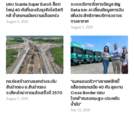
มอบ Scania Super Euro5 ล็อต
ระบบบริหารจัดการข้อมูล Big
ใหญ่ 40 คันที่รองรับธุรกิจโลจิสติ
Data และ AI เชื่อมข้อมูลการบิน
กส์ ย้ำสแกนเนียความแข็งแกร่ง
เพิ่มประสิทธิภาพบริการจราจร
ทางอากาศ
August 4, 2026
August 3, 2026
ทช.ก่อสร้างทางแยกต่างระดับ
“แมคแอนดริวฯ”ขยายฟลีท!บิ๊
สันป่าตอง อ.สันป่าตอง
กล็อตสแกนเนีย 40 คัน ลุยงาน
จ.เชียงใหม่ คาดแล้วเสร็จปี 2570
Cross Border ตอบ
โจทย์“สมรรถนะสูง-ประหยัด
August 3, 2026
น้ำมัน”
July 25, 2026