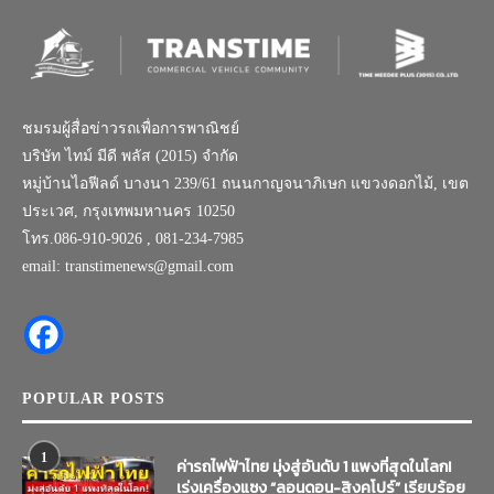
ชมรมผู้สื่อข่าวรถเพื่อการพาณิชย์
บริษัท ไทม์ มีดี พลัส (2015) จำกัด
หมู่บ้านไอฟีลด์ บางนา 239/61 ถนนกาญจนาภิเษก แขวงดอกไม้, เขต
ประเวศ, กรุงเทพมหานคร 10250
โทร.086-910-9026 , 081-234-7985
email: transtimenews@gmail.com
POPULAR POSTS
1
ค่ารถไฟฟ้าไทย มุ่งสู่อันดับ 1 แพงที่สุดในโลก!
เร่งเครื่องแซง “ลอนดอน-สิงคโปร์” เรียบร้อย