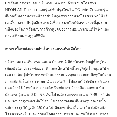
6 พร้อมนวัตกรรมอื่น ๆ ในงาน IAA ตามด้วยรถบัสโดยสาร
NEOPLAN Tourliner และรุ่นปรับปรุงใหม่ใน TG series อีกหลายรุ่น
ซึ่งถือเป็นความก้าวหน้าอีกขั้นในอุตสาหกรรมรถโดยสาร ทำให้ เอ็ม
เอ เอ็น กลายเป็นผู้ผลิตรถยนต์เพื่อการพาณิชย์ที่ครบวงจรที่สุดราย
หนึ่งของโลก พร้อมกับการก้าวสู่ยุคของการพัฒนารถยนต์ไฟฟ้าและ
การเปลี่ยนผ่านสู่ยุคดิจิทัล
MAN เบื้องหลังความสำเร็จของแบรนด์ระดับโลก
บริษัท เอ็ม เอ เอ็น ทรัค แอนด์ บัส เอส อี มีสำนักงานใหญ่ตั้งอยู่ใน
เมืองมิวนิค ประเทศเยอรมนี และเป็นบริษัทที่ใหญ่ที่สุดในกลุ่มบริษัท
เอ็ม เอ เอ็น ผู้นำในการจัดจำหน่ายรถบรรทุกและรถบัส ปัจจุบันมีฐาน
การผลิตทั้งในประเทศเยอรมัน ออสเตรีย โปแลนด์ รัสเซีย ตุรกี และ
แอฟริกาใต้ โดยมีขอบข่ายผลิตภัณฑ์และบริการที่ครอบคลุม นับ
ตั้งแต่รถตู้ขนาด 3.0 – 5.5 ตัน ไปจนถึงรถบรรทุกขนาด 7.49 – 44 ตัน
และรถบรรทุกหนักเพื่อใช้งานในกิจการพิเศษ ซึ่งบางรุ่นรองรับน้ำ
หนักบรรทุกได้สูงถึง 250 ตัน ไม่เพียงเท่านั้น เอ็ม เอ เอ็น ยังมีรถบัส
โดยสารที่วิ่งในเมือง รถบัสโดยสารระหว่างเมือง รถโค้ช และตัวถัง