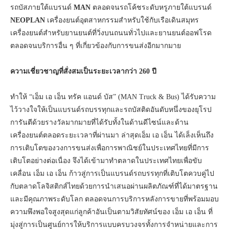
รถบัสภายใต้แบรนด์
MAN
ตลอดจนรถโค้ชระดับหรูภายใต้แบรนด์
NEOPLAN
เครื่องยนต์อุตสาหกรรมสำหรับใช้กับเรือเดินสมุทร
เครื่องยนต์สำหรับยานยนต์ที่วิ่งบนถนนทั่วไปและยานยนต์ออฟโรด
ตลอดจนบริการอื่น ๆ ที่เกี่ยวข้องกับการขนส่งอีกมากมาย
ความเชี่ยวชาญที่สั่งสมเป็นระยะเวลากว่า 260 ปี
ทำให้ “เอ็ม เอ เอ็น ทรัค แอนด์ บัส” (MAN Truck & Bus) ได้รับความ
ไว้วางใจให้เป็นแบรนด์รถบรรทุกและรถบัสติดอันดับหนึ่งของยุโรป
การันตีด้วยรางวัลมากมายที่ได้รับทั้งในด้านดีไซน์และด้าน
เครื่องยนต์ตลอดระยะเวลาที่ผ่านมา ล่าสุดเอ็ม เอ เอ็น ได้เล็งเห็นถึง
การเติบโตของวงการขนส่งเพื่อการพาณิชย์ในประเทศไทยที่มีการ
เติบโตอย่างต่อเนื่อง จึงได้เข้ามาทำตลาดในประเทศไทยเพื่อขับ
เคลื่อน เอ็ม เอ เอ็น ก้าวสู่การเป็นแบรนด์รถบรรทุกที่เติบโตควบคู่ไป
กับตลาดโลจิสติกส์ไทยด้วยการนำเสนอผ่านผลิตภัณฑ์ที่ได้มาตรฐาน
และมีคุณภาพระดับโลก ตลอดจนการบริการหลังการขายที่พร้อมมอบ
ความพึงพอใจสูงสุดแก่ลูกค้าอันเป็นตามวิสัยทัศน์ของ เอ็ม เอ เอ็น ที่
มุ่งสู่การเป็นศูนย์การให้บริการแบบครบวงจรทั้งการจำหน่ายและการ