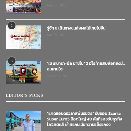
June 12, 2019
2
รู้จัก 6 เส้นทางขนส่งผลไม้ไทยไปจีน
June 20, 2019
3
“เช เกบารา-อัล ปาชิโน” 2 ฮีโร่ท้ายสิบล้อที่ยังมี…
ลมหายใจ!
October 7, 2019
EDITOR’S PICKS
“แคดแอนดริวลาสพันธมิตร” รับมอบ Scania
Super Euro5 ล็อตใหญ่ 40 คันที่รองรับธุรกิจ
โลจิสติกส์ ย้ำสแกนเนียความแข็งแกร่ง