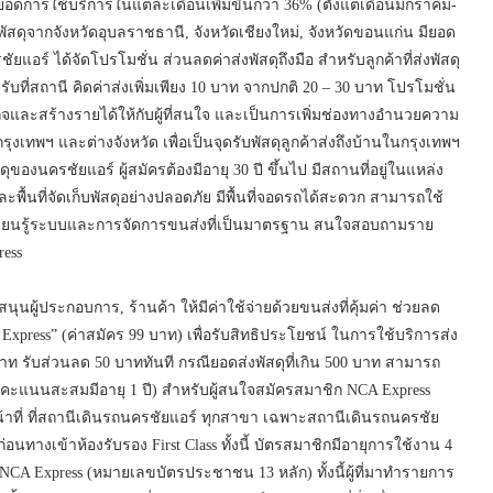
วยยอดการใช้บริการในแต่ละเดือนเพิ่มขึ้นกว่า 36% (ตั้งแต่เดือนมกราคม-
ยพัสดุจากจังหวัดอุบลราชธานี, จังหวัดเชียงใหม่, จังหวัดขอนแก่น มียอด
ยแอร์ ได้จัดโปรโมชั่น ส่วนลดค่าส่งพัสดุถึงมือ สำหรับลูกค้าที่ส่งพัสดุ
ที่สถานี คิดค่าส่งเพิ่มเพียง 10 บาท จากปกติ 20 – 30 บาท โปรโมชั่น
ุรกิจและสร้างรายได้ให้กับผู้ที่สนใจ และเป็นการเพิ่มช่องทางอำนวยความ
รุงเทพฯ และต่างจังหวัด เพื่อเป็นจุดรับพัสดุลูกค้าส่งถึงบ้านในกรุงเทพฯ
ของนครชัยแอร์ ผู้สมัครต้องมีอายุ 30 ปี ขึ้นไป มีสถานที่อยู่ในแหล่ง
ละพื้นที่จัดเก็บพัสดุอย่างปลอดภัย มีพื้นที่จอดรถได้สะดวก สามารถใช้
มเรียนรู้ระบบและการจัดการขนส่งที่เป็นมาตรฐาน สนใจสอบถามราย
ress
ุนผู้ประกอบการ, ร้านค้า ให้มีค่าใช้จ่ายด้วยขนส่งที่คุ้มค่า ช่วยลด
press” (ค่าสมัคร 99 บาท) เพื่อรับสิทธิประโยชน์ ในการใช้บริการส่ง
าท รับส่วนลด 50 บาททันที กรณียอดส่งพัสดุที่เกิน 500 บาท สามารถ
(คะแนนสะสมมีอายุ 1 ปี) สำหรับผู้สนใจสมัครสมาชิก NCA Express
้าที่ ที่สถานีเดินรถนครชัยแอร์ ทุกสาขา เฉพาะสถานีเดินรถนครชัย
่อนทางเข้าห้องรับรอง First Class ทั้งนี้ บัตรสมาชิกมีอายุการใช้งาน 4
CA Express (หมายเลขบัตรประชาชน 13 หลัก) ทั้งนี้ผู้ที่มาทำรายการ