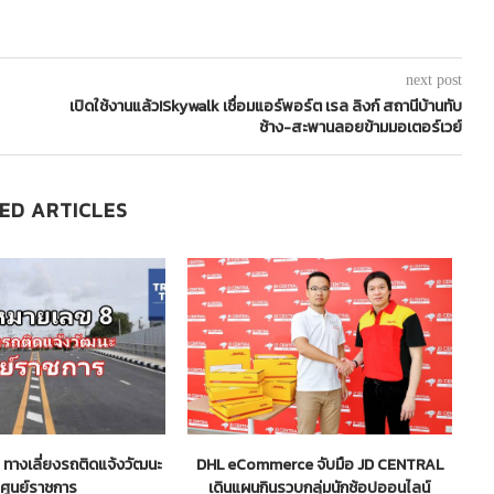
next post
เปิดใช้งานแล้ว!Skywalk เชื่อมแอร์พอร์ต เรล ลิงก์ สถานีบ้านทับ
ช้าง-สะพานลอยข้ามมอเตอร์เวย์
ED ARTICLES
ทางเลี่ยงรถติดแจ้งวัฒนะ
DHL eCommerce จับมือ JD CENTRAL
สป
ู่ศูนย์ราชการ
เดินแผนกินรวบกลุ่มนักช้อปออนไลน์