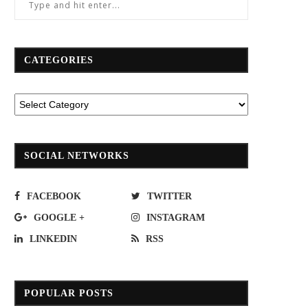
CATEGORIES
SOCIAL NETWORKS
FACEBOOK
TWITTER
GOOGLE +
INSTAGRAM
LINKEDIN
RSS
ข. ประกาศชื่อ ดร.ก้อง นั่งแท่นเก้าอี้นา
เสร็จแล้ว ! การขยายทางหลวงหมา
POPULAR POSTS
ยกฯ ต่ออีก 2 ปี
101 สาย อ.ร้องกวาง – น่าน...