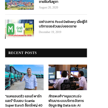
ชายฝั่งกัมพูชา
August 20, 2020
เขย่าวงการ Food Delivery เมื่อผู้ให้
บริการขอส่วนแบ่งยอดขาย
December 19, 2019
RECENT POSTS
“แมคแอนดริว แอนด์ พาร์ท
ภัทรพงศ์ฯ”หนุนบวท.เร่ง
เนอร์”รับมอบ Scania
พัฒนาระบบบริหารจัดการ
Super Euro5 ล็อตใหญ่ 40
ข้อมูล Big Data และ AI