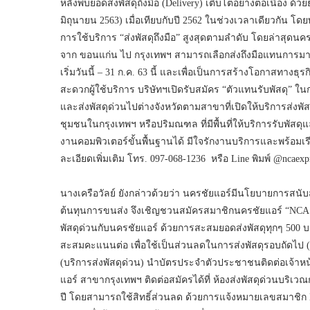
หลังพบยอดส่งพัสดุถึงมือ (Delivery) เติบโตอย่างต่อเนื่อง ด้
มิถุนายน 2563) เมื่อเทียบกับปี 2562 ในช่วงเวลาเดียวกัน โด
การใช้บริการ “ส่งพัสดุถึงมือ” สูงสุดตามลำดับ โดยล่าสุดนครชั
จาก ขอนแก่น ไป กรุงเทพฯ สามารถเลือกส่งถึงมือแทนการมารับ
เริ่มวันนี้ – 31 ก.ค. 63 นี้ และเพื่อเป็นการสร้างโอกาสทางธ
สะดวกผู้ใช้บริการ บริษัทฯเปิดรับสมัคร “ตัวแทนรับพัสดุ” ในก
และส่งพัสดุด่วนไปต่างจังหวัดตามสาขาที่เปิดให้บริการส่งพัสดุ
ชุมชนในกรุงเทพฯ หรือปริมณฑล ที่มีพื้นที่ให้บริการรับพัสดุแ
งานคอมพิวเตอร์ขั้นพื้นฐานได้ มีใจรักงานบริการและพร้อ
ละเอียดเพิ่มเติม โทร. 097-068-1236 หรือ Line พิมพ์ @ncaexp
นางเครือวัลย์ ยังกล่าวด้วยว่า นครชัยแอร์มีนโยบายการสนับสน
ต้นทุนการขนส่ง จึงเชิญชวนสมัครสมาชิกนครชัยแอร์ “NCA Ex
พัสดุด่วนกับนครชัยแอร์ ด้วยการสะสมยอดส่งพัสดุทุกๆ 500 บ
สะสมคะแนนต่อ เพื่อใช้เป็นส่วนลดในการส่งพัสดุรอบถัดไป 
(บริการส่งพัสดุด่วน) นำบัตรประจำตัวประชาชนติดต่อเจ้าหน
แอร์ สาขากรุงเทพฯ ติดต่อสมัครได้ที่ ห้องส่งพัสดุด่วนบริเวณก
ปี โดยสามารถใช้สิทธิ์ส่วนลด ด้วยการแจ้งหมายเลขสมาชิก N