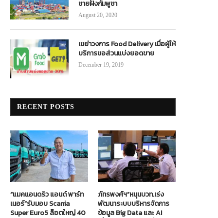
ชายฝั่งกัมพูชา
August 20, 2020
เขย่าวงการ Food Delivery เมื่อผู้ให้
บริการขอส่วนแบ่งยอดขาย
December 19, 2019
RECENT POSTS
“แมคแอนดริว แอนด์ พาร์ท
ภัทรพงศ์ฯ”หนุนบวท.เร่ง
เนอร์”รับมอบ Scania
พัฒนาระบบบริหารจัดการ
Super Euro5 ล็อตใหญ่ 40
ข้อมูล Big Data และ AI