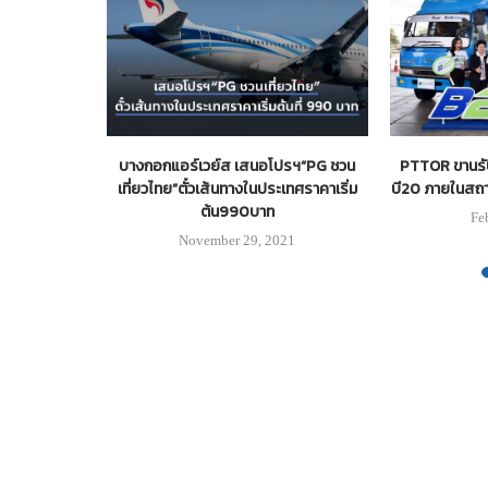
ro” สู้วิกฤติ
บางกอกแอร์เวย์ส เสนอโปรฯ“PG ชวน
PTTOR ขานรับ
วิด-19
เที่ยวไทย”ตั๋วเส้นทางในประเทศราคาเริ่ม
บี20 ภายในสถาน
ต้น990บาท
21
Fe
November 29, 2021