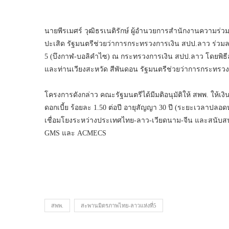
นายพีรเมศร์ วุฒิธรเนติรักษ์ ผู้อำนวยการสำนักงานความร่ว
ปะเสิด รัฐมนตรีช่วยว่าการกระทรวงการเงิน สปป.ลาว ร่วม
5 (บึงกาฬ-บอลิคำไซ) ณ กระทรวงการเงิน สปป.ลาว โดยพิธี
และท่านเวียงสะหวัด สีพันดอน รัฐมนตรีช่วยว่าการกระทรว
โครงการดังกล่าว คณะรัฐมนตรีได้มีมติอนุมัติให้ สพพ. ให้เงิ
ดอกเบี้ย ร้อยละ 1.50 ต่อปี อายุสัญญา 30 ปี (ระยะเวลาปลอดห
เชื่อมโยงระหว่างประเทศไทย-ลาว-เวียดนาม-จีน และสนับสน
GMS และ ACMECS
สพพ.
สะพานมิตรภาพไทย-ลาวแห่งที่5