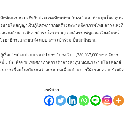
มมือพัฒนาเศรษฐกิจกับประเทศเพื่อนบ้าน (สพพ.) และท่านบุนโจม อุบน
ลงนามในสัญญาเงินกู้โครงการก่อสร้างสะพานมิตรภาพไทย-ลาว แห่งที่
ลงนามดังกล่าวมีนายดำรง ใคร่ครวญ เอกอัครราชทูต ณ เวียงจันทน์
งโยธาธิการและขนส่ง สปป.ลาว เข้าร่วมเป็นสักขีพยาน
นกู้เงื่อนไขผ่อนปรนแก่ สปป.ลาว ในวงเงิน 1,380,067,000 บาท อัตรา
นี้ 7 ปี) เพื่อช่วยเพิ่มศักยภาพการค้าการลงทุน พัฒนาระบบโลจิสติกส์
ุนการเชื่อมโยงกันระหว่างประเทศเพื่อนบ้านภายใต้กรอบความร่วมมือ
แชร์ข่าว