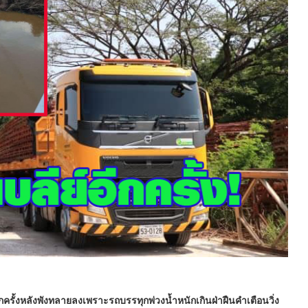
รั้งหลังพังทลายลงเพราะรถบรรทุกพ่วงน้ำหนักเกินฝ่าฝืนคำเตือนวิ่ง