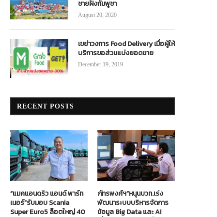
ชายฝั่งกัมพูชา
August 20, 2020
เขย่าวงการ Food Delivery เมื่อผู้ให้
บริการขอส่วนแบ่งยอดขาย
December 19, 2019
RECENT POSTS
“แมคแอนดริว แอนด์ พาร์ท
ภัทรพงศ์ฯ”หนุนบวท.เร่ง
เนอร์”รับมอบ Scania
พัฒนาระบบบริหารจัดการ
Super Euro5 ล็อตใหญ่ 40
ข้อมูล Big Data และ AI