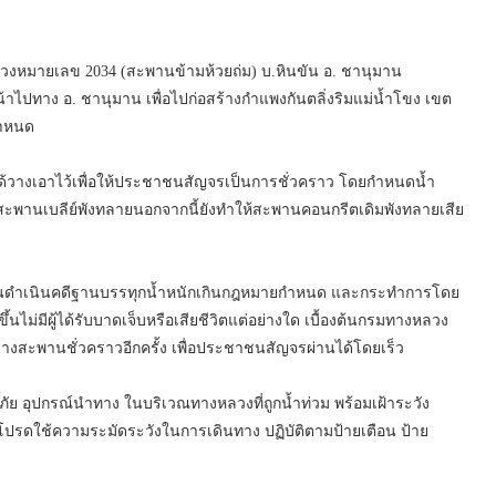
งหลวงหมายเลข 2034 (สะพานข้ามห้วยถ่ม) บ.หินขัน อ. ชานุมาน
้าไปทาง อ. ชานุมาน เพื่อไปก่อสร้างกำแพงกันตลิ่งริมแม่น้ำโขง เขต
กำหนด
 ได้วางเอาไว้เพื่อให้ประชาชนสัญจรเป็นการชั่วคราว โดยกำหนดน้ำ
ให้สะพานเบลีย์พังทลายนอกจากนี้ยังทำให้สะพานคอนกรีตเดิมพังทลายเสีย
สวนดำเนินคดีฐานบรรทุกน้ำหนักเกินกฎหมายกำหนด และกระทำการโดย
้นไม่มีผู้ได้รับบาดเจ็บหรือเสียชีวิตแต่อย่างใด เบื้องต้นกรมทางหลวง
อวางสะพานชั่วคราวอีกครั้ง เพื่อประชาชนสัญจรผ่านได้โดยเร็ว
ภัย อุปกรณ์นำทาง ในบริเวณทางหลวงที่ถูกน้ำท่วม พร้อมเฝ้าระวัง
รดใช้ความระมัดระวังในการเดินทาง ปฏิบัติตามป้ายเตือน ป้าย