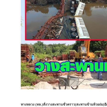
ทางหลวง (ทล.)สั่งวางสะพานชั่วคราว(สะพานข้ามห้วยถ่ม)อีกค