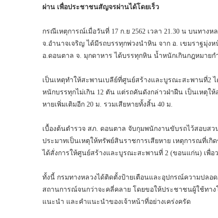
ผ่าน เพื่อประชาชนสัญจรผ่านได้โดยเร็ว
กรณีเหตุการณ์เมื่อวันที่ 17 ก.ย 2562 เวลา 21.30 น บนทา
จ.อำนาจเจริญ ได้มีรถบรรทุกพ่วงนำหิน จาก อ. เขมราฐมุ่งหน
อ.ดอนตาล จ. มุกดาหาร ได้บรรทุกหิน น้ำหนักเกินกฎหมาย
เป็นเหตุทำให้สะพานเบลีย์ที่ศูนย์สร้างและบูรณะสะพานที่2
หนักบรรทุกไม่เกิน 12 ตัน แต่รถคันดังกล่าวฝ่าฝืน เป็นเหตุ
หายเพิ่มเติมอีก 20 ม. รวมเสียหายทั้งสิ้น 40 ม.
เบื้องต้นตำรวจ สภ. ดอนตาล จับกุมพนักงานขับรถไว้สอบ
ประมาทเป็นเหตุให้ทรัพย์สินราชการเสียหาย เหตุการณที่เกิดขึ
ได้สั่งการให้ศูนย์สร้างและบูรณะสะพานที่ 2 (ขอนแก่น) เพื่
ทั้งนี้ กรมทางหลวงได้ติดตั้งป้ายเตือนและอุปกรณ์ความปลอด
สถานการณ์จนกว่าจะคลี่คลาย โดยขอให้ประชาชนผู้ใช้ทางโป
แนะนำ และคำแนะนำของเจ้าหน้าที่อย่างเคร่งครัด