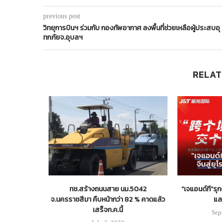
previous post
วิทยุการบินฯ ร่วมกับ กองทัพอากาศ ลงพื้นที่ช่วยเหลือผู้ประสบอุ
ทกภัยจ.อุบลฯ
RELAT
ค่าเช่า-ค่า
ทช.สร้างถนนสาย นม.5042
“เจแอนด์ที”รุ
ผ่อนชำระปลอด
จ.นครราชสีมา คืบหน้ากว่า 82 % คาดแล้ว
แล
ือน
เสร็จก.ค.นี้
Sep