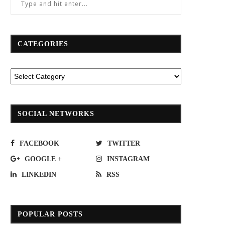
CATEGORIES
SOCIAL NETWORKS
FACEBOOK
TWITTER
GOOGLE +
INSTAGRAM
LINKEDIN
RSS
พนัส” ส่งมอบกึ่งพ่วง 8 คัน ให้กับลูกค้า
กนอ.หนุนนิคมฯ-โรงงานฯสู่การเป็น
“เจ แอนด์ เค”
Eco”เพิ่มเติมอีก 6 แห่งภายในปีนี
POPULAR POSTS
April 26, 2019
March 25, 2021