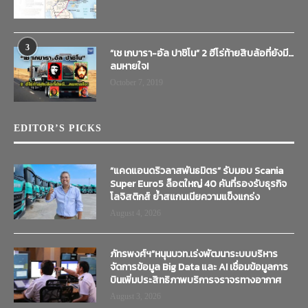
3
“เช เกบารา-อัล ปาชิโน” 2 ฮีโร่ท้ายสิบล้อที่ยังมี…
ลมหายใจ!
October 7, 2019
EDITOR’S PICKS
“แคดแอนดริวลาสพันธมิตร” รับมอบ Scania
Super Euro5 ล็อตใหญ่ 40 คันที่รองรับธุรกิจ
โลจิสติกส์ ย้ำสแกนเนียความแข็งแกร่ง
August 4, 2026
ภัทรพงศ์ฯ”หนุนบวท.เร่งพัฒนาระบบบริหาร
จัดการข้อมูล Big Data และ AI เชื่อมข้อมูลการ
บินเพิ่มประสิทธิภาพบริการจราจรทางอากาศ
August 3, 2026