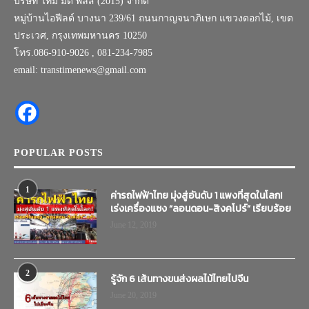
บริษัท ไทม์ มีดี พลัส (2015) จำกัด
หมู่บ้านไอฟีลด์ บางนา 239/61 ถนนกาญจนาภิเษก แขวงดอกไม้, เขต
ประเวศ, กรุงเทพมหานคร 10250
โทร.086-910-9026 , 081-234-7985
email: transtimenews@gmail.com
POPULAR POSTS
1
ค่ารถไฟฟ้าไทย มุ่งสู่อันดับ 1 แพงที่สุดในโลก!
เร่งเครื่องแซง “ลอนดอน-สิงคโปร์” เรียบร้อย
June 12, 2019
2
รู้จัก 6 เส้นทางขนส่งผลไม้ไทยไปจีน
June 20, 2019