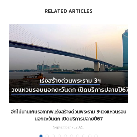
RELATED ARTICLES
อีกไม่นานเกินรอ!กทพ.เร่งสร้างด่วนพระราม 3ฯวงแหวนรอบ
บ
นอกตะวันตก เปิดบริการปลายปี67
September 7, 2021