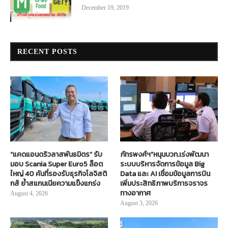
December 19, 2019
RECENT POSTS
“แคดแอนดริวลาสพันธมิตร” รับ
ภัทรพงศ์ฯ”หนุนบวท.เร่งพัฒนา
มอบ Scania Super Euro5 ล็อต
ระบบบริหารจัดการข้อมูล Big
ใหญ่ 40 คันที่รองรับธุรกิจโลจิสติ
Data และ AI เชื่อมข้อมูลการบิน
กส์ ย้ำสแกนเนียความแข็งแกร่ง
เพิ่มประสิทธิภาพบริการจราจร
ทางอากาศ
August 4, 2026
August 3, 2026