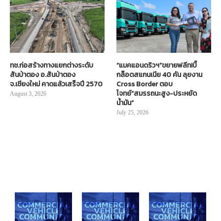
ทช.ก่อสร้างทางแยกต่างระดับ
“แมคแอนดริวฯ”ขยายฟลีท!บิ๊
สันป่าตอง อ.สันป่าตอง
กล็อตสแกนเนีย 40 คัน ลุยงาน
จ.เชียงใหม่ คาดแล้วเสร็จปี 2570
Cross Border ตอบ
โจทย์“สมรรถนะสูง-ประหยัด
August 3, 2026
น้ำมัน”
July 25, 2026