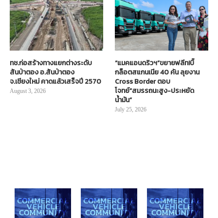
ทช.ก่อสร้างทางแยกต่างระดับ
“แมคแอนดริวฯ”ขยายฟลีท!บิ๊
สันป่าตอง อ.สันป่าตอง
กล็อตสแกนเนีย 40 คัน ลุยงาน
จ.เชียงใหม่ คาดแล้วเสร็จปี 2570
Cross Border ตอบ
โจทย์“สมรรถนะสูง-ประหยัด
August 3, 2026
น้ำมัน”
July 25, 2026