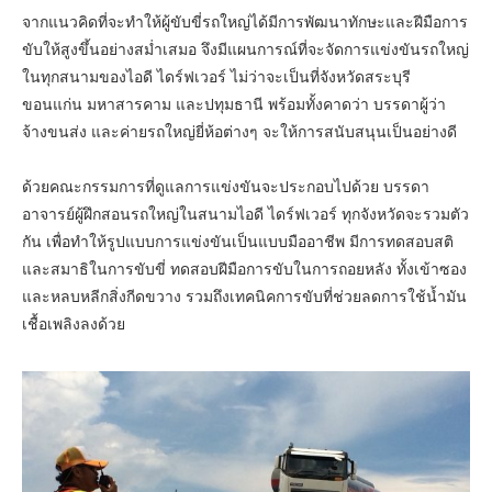
จากแนวคิดที่จะทำให้ผู้ขับขี่รถใหญ่ได้มีการพัฒนาทักษะและฝีมือการ
ขับให้สูงขึ้นอย่างสม่ำเสมอ จึงมีแผนการณ์ที่จะจัดการแข่งขันรถใหญ่
ในทุกสนามของไอดี ไดร์ฟเวอร์ ไม่ว่าจะเป็นที่จังหวัดสระบุรี
ขอนแก่น มหาสารคาม และปทุมธานี พร้อมทั้งคาดว่า บรรดาผู้ว่า
จ้างขนส่ง และค่ายรถใหญ่ยี่ห้อต่างๆ จะให้การสนับสนุนเป็นอย่างดี
ด้วยคณะกรรมการที่ดูแลการแข่งขันจะประกอบไปด้วย บรรดา
อาจารย์ผู้ฝึกสอนรถใหญ่ในสนามไอดี ไดร์ฟเวอร์ ทุกจังหวัดจะรวมตัว
กัน เพื่อทำให้รูปแบบการแข่งขันเป็นแบบมืออาชีพ มีการทดสอบสติ
และสมาธิในการขับขี่ ทดสอบฝีมือการขับในการถอยหลัง ทั้งเข้าซอง
และหลบหลีกสิ่งกีดขวาง รวมถึงเทคนิคการขับที่ช่วยลดการใช้น้ำมัน
เชื้อเพลิงลงด้วย