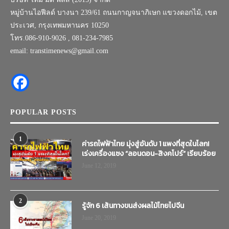
หมู่บ้านไอฟีลด์ บางนา 239/61 ถนนกาญจนาภิเษก แขวงดอกไม้, เขต
ประเวศ, กรุงเทพมหานคร 10250
โทร.086-910-9026 , 081-234-7985
email: transtimenews@gmail.com
POPULAR POSTS
1
ค่ารถไฟฟ้าไทย มุ่งสู่อันดับ 1 แพงที่สุดในโลก!
เร่งเครื่องแซง “ลอนดอน-สิงคโปร์” เรียบร้อย
June 12, 2019
2
รู้จัก 6 เส้นทางขนส่งผลไม้ไทยไปจีน
June 20, 2019