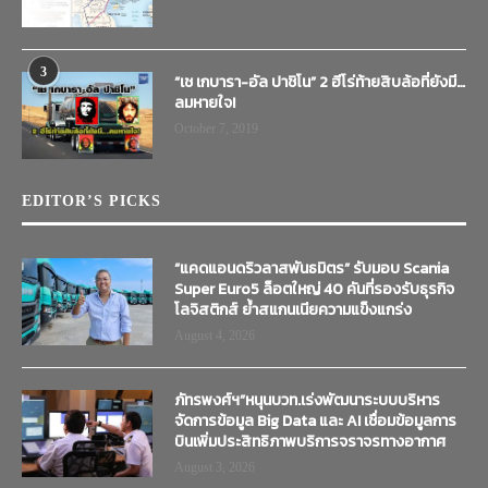
3
“เช เกบารา-อัล ปาชิโน” 2 ฮีโร่ท้ายสิบล้อที่ยังมี…
ลมหายใจ!
October 7, 2019
EDITOR’S PICKS
“แคดแอนดริวลาสพันธมิตร” รับมอบ Scania
Super Euro5 ล็อตใหญ่ 40 คันที่รองรับธุรกิจ
โลจิสติกส์ ย้ำสแกนเนียความแข็งแกร่ง
August 4, 2026
ภัทรพงศ์ฯ”หนุนบวท.เร่งพัฒนาระบบบริหาร
จัดการข้อมูล Big Data และ AI เชื่อมข้อมูลการ
บินเพิ่มประสิทธิภาพบริการจราจรทางอากาศ
August 3, 2026