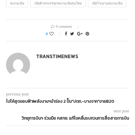
สแกนเนีย
เปิดตัวรถบรรทุกสแกนเนียรุ่นใหม่
เปิดโรงงานสแกนเนีย
0 comment
0
TRANSTIMENEWS
previous post
ไปให้สุดขอบฟ้า!พลังงานฯนำร่อง 2 ปั๊ม”ปตท.-บางจาก”ขายB20
next post
วิทยุการบินฯ ร่วมมือ กสทช. แก้ไขคลื่นรบกวนการสื่อสารการบิน