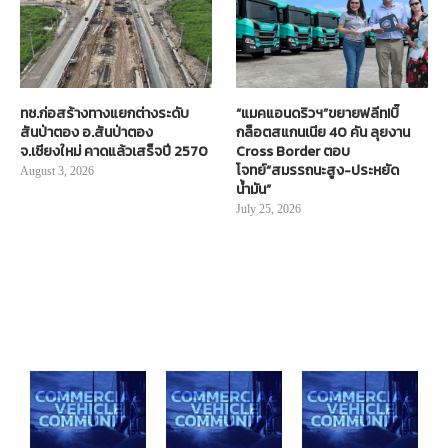
ทช.ก่อสร้างทางแยกต่างระดับ
“แมคแอนดริวฯ”ขยายฟลีท!บิ๊
สันป่าตอง อ.สันป่าตอง
กล็อตสแกนเนีย 40 คัน ลุยงาน
จ.เชียงใหม่ คาดแล้วเสร็จปี 2570
Cross Border ตอบ
โจทย์“สมรรถนะสูง-ประหยัด
August 3, 2026
น้ำมัน”
July 25, 2026