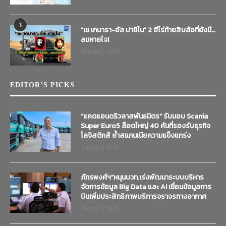
3
“เช เกบารา-อัล ปาชิโน” 2 ฮีโร่ท้ายสิบล้อที่ยังมี…
ลมหายใจ!
October 7, 2019
EDITOR’S PICKS
“แคดแอนดริวลาสพันธมิตร” รับมอบ Scania
Super Euro5 ล็อตใหญ่ 40 คันที่รองรับธุรกิจ
โลจิสติกส์ ย้ำสแกนเนียความแข็งแกร่ง
August 4, 2026
ภัทรพงศ์ฯ”หนุนบวท.เร่งพัฒนาระบบบริหาร
จัดการข้อมูล Big Data และ AI เชื่อมข้อมูลการ
บินเพิ่มประสิทธิภาพบริการจราจรทางอากาศ
August 3, 2026