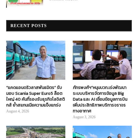
RECENT POSTS
“แคดแอนดริวลาสพันธมิตร” รับ
ภัทรพงศ์ฯ”หนุนบวท.เร่งพัฒนา
มอบ Scania Super Euro5 ล็อต
ระบบบริหารจัดการข้อมูล Big
ใหญ่ 40 คันที่รองรับธุรกิจโลจิสติ
Data และ AI เชื่อมข้อมูลการบิน
กส์ ย้ำสแกนเนียความแข็งแกร่ง
เพิ่มประสิทธิภาพบริการจราจร
ทางอากาศ
August 4, 2026
August 3, 2026