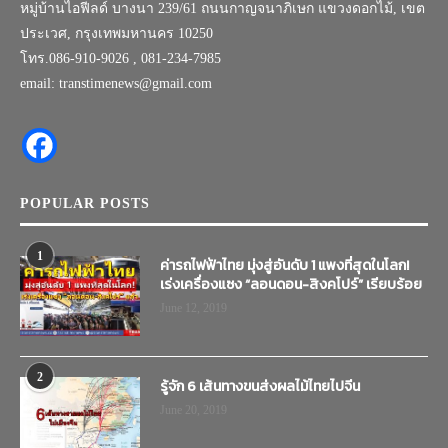
หมู่บ้านไอฟีลด์ บางนา 239/61 ถนนกาญจนาภิเษก แขวงดอกไม้, เขต
ประเวศ, กรุงเทพมหานคร 10250
โทร.086-910-9026 , 081-234-7985
email: transtimenews@gmail.com
POPULAR POSTS
1
ค่ารถไฟฟ้าไทย มุ่งสู่อันดับ 1 แพงที่สุดในโลก!
เร่งเครื่องแซง “ลอนดอน-สิงคโปร์” เรียบร้อย
June 12, 2019
2
รู้จัก 6 เส้นทางขนส่งผลไม้ไทยไปจีน
June 20, 2019