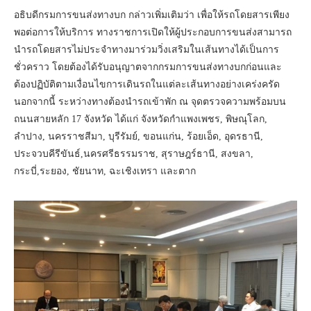
อธิบดีกรมการขนส่งทางบก กล่าวเพิ่มเติมว่า เพื่อให้รถโดยสารเพียง
พอต่อการให้บริการ ทางราชการเปิดให้ผู้ประกอบการขนส่งสามารถ
นำรถโดยสารไม่ประจำทางมาร่วมวิ่งเสริมในเส้นทางได้เป็นการ
ชั่วคราว โดยต้องได้รับอนุญาตจากกรมการขนส่งทางบกก่อนและ
ต้องปฏิบัติตามเงื่อนไขการเดินรถในแต่ละเส้นทางอย่างเคร่งครัด
นอกจากนี้ ระหว่างทางต้องนำรถเข้าพัก ณ จุดตรวจความพร้อมบน
ถนนสายหลัก 17 จังหวัด ได้แก่ จังหวัดกำแพงเพชร, พิษณุโลก,
ลำปาง, นครราชสีมา, บุรีรัมย์, ขอนแก่น, ร้อยเอ็ด, อุดรธานี,
ประจวบคีรีขันธ์,นครศรีธรรมราช, สุราษฎร์ธานี, สงขลา,
กระบี่,ระยอง, ชัยนาท, ฉะเชิงเทรา และตาก