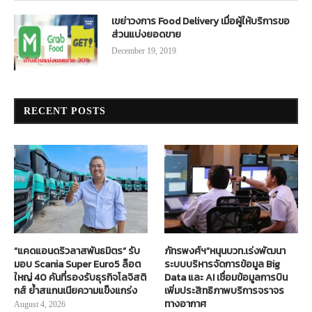
เขย่าวงการ Food Delivery เมื่อผู้ให้บริการขอ
ส่วนแบ่งยอดขาย
December 19, 2019
RECENT POSTS
“แคดแอนดริวลาสพันธมิตร” รับ
ภัทรพงศ์ฯ”หนุนบวท.เร่งพัฒนา
มอบ Scania Super Euro5 ล็อต
ระบบบริหารจัดการข้อมูล Big
ใหญ่ 40 คันที่รองรับธุรกิจโลจิสติ
Data และ AI เชื่อมข้อมูลการบิน
กส์ ย้ำสแกนเนียความแข็งแกร่ง
เพิ่มประสิทธิภาพบริการจราจร
ทางอากาศ
August 4, 2026