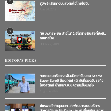
2
รู้จัก 6 เส้นทางขนส่งผลไม้ไทยไปจีน
June 20, 2019
3
“เช เกบารา-อัล ปาชิโน” 2 ฮีโร่ท้ายสิบล้อที่ยังมี…
ลมหายใจ!
October 7, 2019
EDITOR’S PICKS
“แคดแอนดริวลาสพันธมิตร” รับมอบ Scania
Super Euro5 ล็อตใหญ่ 40 คันที่รองรับธุรกิจ
โลจิสติกส์ ย้ำสแกนเนียความแข็งแกร่ง
August 4, 2026
ภัทรพงศ์ฯ”หนุนบวท.เร่งพัฒนาระบบบริหาร
จัดการข้อมูล Big Data และ AI เชื่อมข้อมูลการ