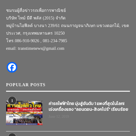
ชมรมผู้สื่อข่าวรถเพื่อการพาณิชย์
บริษัท ไทม์ มีดี พลัส (2015) จำกัด
หมู่บ้านไอฟีลด์ บางนา 239/61 ถนนกาญจนาภิเษก แขวงดอกไม้, เขต
ประเวศ, กรุงเทพมหานคร 10250
โทร.086-910-9026 , 081-234-7985
email: transtimenews@gmail.com
POPULAR POSTS
1
ค่ารถไฟฟ้าไทย มุ่งสู่อันดับ 1 แพงที่สุดในโลก!
เร่งเครื่องแซง “ลอนดอน-สิงคโปร์” เรียบร้อย
June 12, 2019