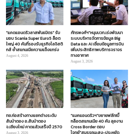
“แคดแอนดริวลาสพันธมิตร” รับ
ภัทรพงศ์ฯ”หนุนบวท.เร่งพัฒนา
มอบ Scania Super Euro5 ล็อต
ระบบบริหารจัดการข้อมูล Big
ใหญ่ 40 คันที่รองรับธุรกิจโลจิสติ
Data และ AI เชื่อมข้อมูลการบิน
กส์ ย้ำสแกนเนียความแข็งแกร่ง
เพิ่มประสิทธิภาพบริการจราจร
ทางอากาศ
August 4, 2026
August 3, 2026
ทช.ก่อสร้างทางแยกต่างระดับ
“แมคแอนดริวฯ”ขยายฟลีท!บิ๊
สันป่าตอง อ.สันป่าตอง
กล็อตสแกนเนีย 40 คัน ลุยงาน
จ.เชียงใหม่ คาดแล้วเสร็จปี 2570
Cross Border ตอบ
โจทย์“สมรรถนะสูง-ประหยัด
August 3, 2026