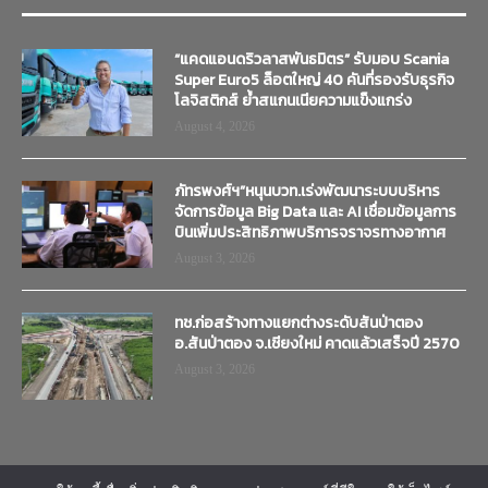
“แคดแอนดริวลาสพันธมิตร” รับมอบ Scania
Super Euro5 ล็อตใหญ่ 40 คันที่รองรับธุรกิจ
โลจิสติกส์ ย้ำสแกนเนียความแข็งแกร่ง
August 4, 2026
ภัทรพงศ์ฯ”หนุนบวท.เร่งพัฒนาระบบบริหาร
จัดการข้อมูล Big Data และ AI เชื่อมข้อมูลการ
บินเพิ่มประสิทธิภาพบริการจราจรทางอากาศ
August 3, 2026
ทช.ก่อสร้างทางแยกต่างระดับสันป่าตอง
อ.สันป่าตอง จ.เชียงใหม่ คาดแล้วเสร็จปี 2570
August 3, 2026