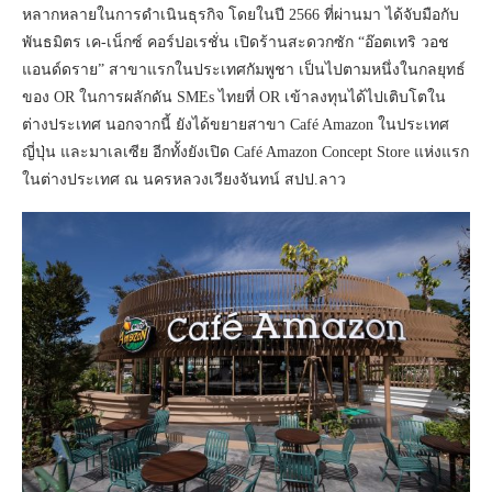
หลากหลายในการดำเนินธุรกิจ โดยในปี 2566 ที่ผ่านมา ได้จับมือกับ
พันธมิตร เค-เน็กซ์ คอร์ปอเรชั่น เปิดร้านสะดวกซัก “อ๊อตเทริ วอช
แอนด์ดราย” สาขาแรกในประเทศกัมพูชา เป็นไปตามหนึ่งในกลยุทธ์
ของ OR ในการผลักดัน SMEs ไทยที่ OR เข้าลงทุนได้ไปเติบโตใน
ต่างประเทศ นอกจากนี้ ยังได้ขยายสาขา Café Amazon ในประเทศ
ญี่ปุ่น และมาเลเซีย อีกทั้งยังเปิด Café Amazon Concept Store แห่งแรก
ในต่างประเทศ ณ นครหลวงเวียงจันทน์ สปป.ลาว