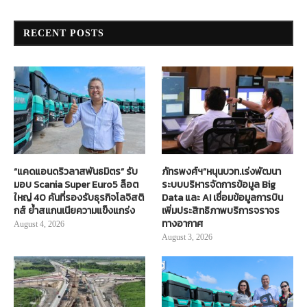
RECENT POSTS
“แคดแอนดริวลาสพันธมิตร” รับ
ภัทรพงศ์ฯ”หนุนบวท.เร่งพัฒนา
มอบ Scania Super Euro5 ล็อต
ระบบบริหารจัดการข้อมูล Big
ใหญ่ 40 คันที่รองรับธุรกิจโลจิสติ
Data และ AI เชื่อมข้อมูลการบิน
กส์ ย้ำสแกนเนียความแข็งแกร่ง
เพิ่มประสิทธิภาพบริการจราจร
ทางอากาศ
August 4, 2026
August 3, 2026