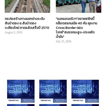
ทช.ก่อสร้างทางแยกต่างระดับ
“แมคแอนดริวฯ”ขยายฟลีท!บิ๊
สันป่าตอง อ.สันป่าตอง
กล็อตสแกนเนีย 40 คัน ลุยงาน
จ.เชียงใหม่ คาดแล้วเสร็จปี 2570
Cross Border ตอบ
โจทย์“สมรรถนะสูง-ประหยัด
August 3, 2026
น้ำมัน”
July 25, 2026