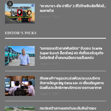
3
“เช เกบารา-อัล ปาชิโน” 2 ฮีโร่ท้ายสิบล้อที่ยังมี…
ลมหายใจ!
October 7, 2019
EDITOR’S PICKS
“แคดแอนดริวลาสพันธมิตร” รับมอบ Scania
Super Euro5 ล็อตใหญ่ 40 คันที่รองรับธุรกิจ
โลจิสติกส์ ย้ำสแกนเนียความแข็งแกร่ง
August 4, 2026
ภัทรพงศ์ฯ”หนุนบวท.เร่งพัฒนาระบบบริหาร
จัดการข้อมูล Big Data และ AI เชื่อมข้อมูลการ
บินเพิ่มประสิทธิภาพบริการจราจรทางอากาศ
August 3, 2026
ทช.ก่อสร้างทางแยกต่างระดับสันป่าตอง