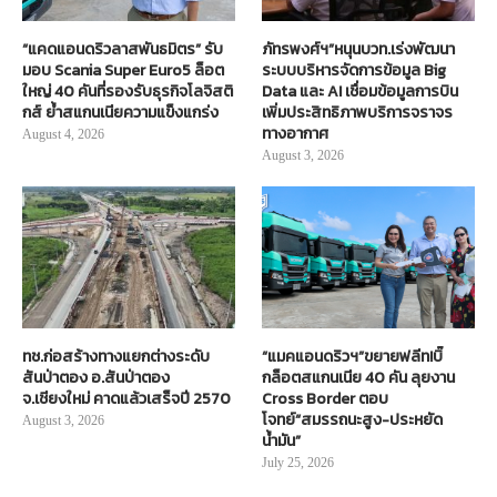
“แคดแอนดริวลาสพันธมิตร” รับ
ภัทรพงศ์ฯ”หนุนบวท.เร่งพัฒนา
มอบ Scania Super Euro5 ล็อต
ระบบบริหารจัดการข้อมูล Big
ใหญ่ 40 คันที่รองรับธุรกิจโลจิสติ
Data และ AI เชื่อมข้อมูลการบิน
กส์ ย้ำสแกนเนียความแข็งแกร่ง
เพิ่มประสิทธิภาพบริการจราจร
ทางอากาศ
August 4, 2026
August 3, 2026
ทช.ก่อสร้างทางแยกต่างระดับ
“แมคแอนดริวฯ”ขยายฟลีท!บิ๊
สันป่าตอง อ.สันป่าตอง
กล็อตสแกนเนีย 40 คัน ลุยงาน
จ.เชียงใหม่ คาดแล้วเสร็จปี 2570
Cross Border ตอบ
โจทย์“สมรรถนะสูง-ประหยัด
August 3, 2026
น้ำมัน”
July 25, 2026