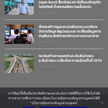
Super Euro5 ล็อตใหญ่ 40 คันที่รองรับธุรกิจ
โลจิสติกส์ ย้ำสแกนเนียความแข็งแกร่ง
August 4, 2026
ภัทรพงศ์ฯ”หนุนบวท.เร่งพัฒนาระบบบริหาร
จัดการข้อมูล Big Data และ AI เชื่อมข้อมูลการ
บินเพิ่มประสิทธิภาพบริการจราจรทางอากาศ
August 3, 2026
ทช.ก่อสร้างทางแยกต่างระดับสันป่าตอง
อ.สันป่าตอง จ.เชียงใหม่ คาดแล้วเสร็จปี 2570
August 3, 2026
เราใช้คุกกี้เพื่อเพิ่มประสิทธิภาพและประสบการณ์ที่ดีในการใช้เว็บไซต์
ท่านสามารถศึกษารายละเอียดนโยบายคุ้มครองข้อมูลส่วนบุคคลได้ที่
@2018 - www.transtimenews.co. All Right Reserved.
รับทำเว็บไซต์
by CJ Soft
“นโยบายคุ้มครองข้อมูลส่วนบุคคล”