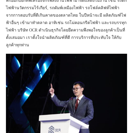
พร้อมกับยกทัพเครื่องจักรพลังงานไฟฟ้ามาจัดแสดงในงาน เช่น รถตัก
ไฟฟ้านวัตกรรมไร้เกียร์, รถดัมพ์เหมืองไฟฟ้า รถโฟล์คลิฟท์ไฟฟ้า
จากการตอบรับที่ดีเกินคาดของตลาดไทย ในปีหน้าจะมี ผลิตภัณฑ์ไฟ
ฟ้าอื่นๆ เข้ามาทำตลาด อาทิเช่น รถโม่คอนกรีตไฟฟ้า และรถบรรทุก
ไฟฟ้า บริษัท OCR ดำเนินธุรกิจโดยยึดความพึงพอใจของลูกค้าเป็นที่
ตั้งเสมอมา เราตั้งใจนำผลิตภัณฑ์ที่ดี การบริการที่ประทับใจ ให้กับ
ลูกค้าทุกท่าน