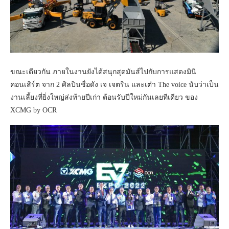
ขณะเดียวกัน ภายในงานยังได้สนุกสุดมันส์ไปกับการแสดงมินิ
คอนเสิร์ต จาก 2 ศิลปินชื่อดัง เจ เจตริน และเต๋า The voice นับว่าเป็น
งานเลี้ยงที่ยิ่งใหญ่ส่งท้ายปีเก่า ต้อนรับปีใหม่กันเลยทีเดียว ของ
XCMG by OCR