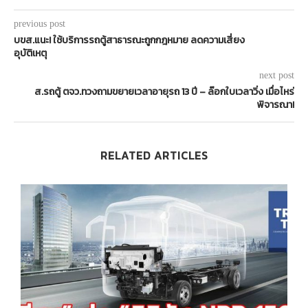
previous post
บขส.แนะ! ใช้บริการรถตู้สาธารณะถูกกฎหมาย ลดความเสี่ยง
อุบัติเหตุ
next post
ส.รถตู้ ตจว.ทวงถามขยายเวลาอายุรถ 13 ปี – ล๊อกใบเวลาวิ่ง เมื่อไหร่
พิจารณา!
RELATED ARTICLES