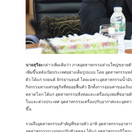
นายสุริยะ
กล่าวเพิ่มเติมว่า ภาคอุตสาหกรรมส่วนใหญ่ขยายตัว
เพิ่มขึ้นหลังเปิดประเทศอย่างเต็มรูปแบบ โดย อุตสาหกรรมหล
ตัว ได้แก่ รถยนต์ จักรยานยนต์ โดยเฉพาะอุตสาหกรรมน้ำมันปิโ
กิจกรรมทางเศรษฐกิจที่ทยอยฟื้นตัว อีกทั้งการอ่อนค่าของเ
ตลาดโลก ได้แก่ อุตสาหกรรมสิ่งทอและเครื่องนุ่งห่มที่ขยายตัวต่อ
ในและต่างประเทศ อุตสาหกรรมเครื่องปรับอากาศและอุตสาหกร
ขึ้น
รวมถึงอุตสาหกรรมสำคัญที่ขยายตัว อาทิ อุตสาหกรรมอาหา
อุตสาหกรรมบางกลุ่มปรับตัวลดลง ได้แก่ อุตสาหกรรมปิโตรเ