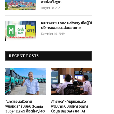
ชายฝั่งกัมพูชา
August 20, 2020
เขย่าวงการ Food Delivery เมื่อผู้ให้
บริการขอส่วนแบ่งยอดขาย
December 19, 2019
RECENT POSTS
“แคดแอนดริวลาส
ภัทรพงศ์ฯ”หนุนบวท.เร่ง
พันธมิตร” รับมอบ Scania
พัฒนาระบบบริหารจัดการ
Super Euro5 ล็อตใหญ่ 40
ข้อมูล Big Data และ AI