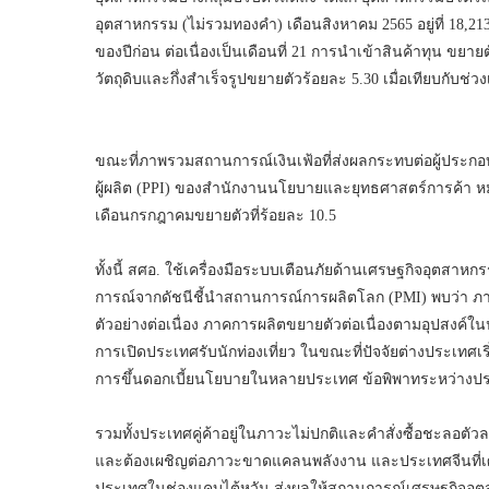
อุตสาหกรรม (ไม่รวมทองคำ) เดือนสิงหาคม 2565 อยู่ที่ 18,213
ของปีก่อน ต่อเนื่องเป็นเดือนที่ 21 การนำเข้าสินค้าทุน ขยาย
วัตถุดิบและกึ่งสำเร็จรูปขยายตัวร้อยละ 5.30 เมื่อเทียบกับ
ขณะที่ภาพรวมสถานการณ์เงินเฟ้อที่ส่งผลกระทบต่อผู้ประ
ผู้ผลิต (PPI) ของสำนักงานนโยบายและยุทธศาสตร์การค้า 
เดือนกรกฎาคมขยายตัวที่ร้อยละ 10.5
ทั้งนี้ สศอ. ใช้เครื่องมือระบบเตือนภัยด้านเศรษฐกิจอุตสาห
การณ์จากดัชนีชี้นำสถานการณ์การผลิตโลก (PMI) พบว่า ภ
ตัวอย่างต่อเนื่อง ภาคการผลิตขยายตัวต่อเนื่องตามอุปสงค์
การเปิดประเทศรับนักท่องเที่ยว ในขณะที่ปัจจัยต่างประเ
การขึ้นดอกเบี้ยนโยบายในหลายประเทศ ข้อพิพาทระหว่างป
รวมทั้งประเทศคู่ค้าอยู่ในภาวะไม่ปกติและคำสั่งซื้อชะลอตัว
และต้องเผชิญต่อภาวะขาดแคลนพลังงาน และประเทศจีนที่เศ
ประเทศในช่องแคบไต้หวัน ส่งผลให้สถานการณ์เศรษฐกิจอุตสา