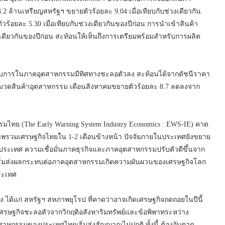
.2 ล้านเหรียญสหรัฐฯ ขยายตัวร้อยละ 9.04 เมื่อเทียบกับช่วงเดียวกัน
ตัวร้อยละ 5.30 เมื่อเทียบกับช่วงเดียวกันของปีก่อน การนำเข้าสินค้า
ช่วงเดียวกันของปีก่อน สะท้อนให้เห็นถึงการเตรียมพร้อมสำหรับการผลิต
กอบการในภาคอุตสาหกรรมมีทิศทางชะลอตัวลง สะท้อนได้จากดัชนีราคา
หมวดสินค้าอุตสาหกรรม เดือนสิงหาคมขยายตัวร้อยละ 8.7 ลดลงจาก
กรรมไทย (The Early Warning System Industry Economics : EWS-IE) คาด
าพรวมเศรษฐกิจไทยใน 1-2 เดือนข้างหน้า ปัจจัยภายในประเทศยังขยาย
ในประเทศ ความเชื่อมั่นภาคธุรกิจและภาคอุตสาหกรรมปรับตัวดีขึ้นจาก
ทศเริ่มส่งผลกระทบต่อภาคอุตสาหกรรมเกิดความผันผวนของเศรษฐกิจโลก
ระเทศ
ลง ได้แก่ สหรัฐฯ สหภาพยุโรป ที่คาดว่าอาจเกิดเศรษฐกิจถดถอยในปีนี้
รษฐกิจชะลอตัวจากวิกฤติอสังหาริมทรัพย์และข้อพิพาทระหว่าง
หกรรมของประเทศไทยเริ่มส่งสัญญาณไม่ปกติ ทั้งนี้ ต้องจับตาดู