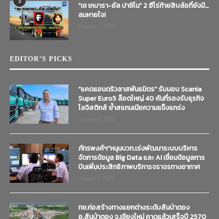
3
“เช เกบารา-อัล ปาชิโน” 2 ฮีโร่ท้ายสิบล้อที่ยังมี…
ลมหายใจ!
October 7, 2019
EDITOR’S PICKS
“แคดแอนดริวลาสพันธมิตร” รับมอบ Scania
Super Euro5 ล็อตใหญ่ 40 คันที่รองรับธุรกิจ
โลจิสติกส์ ย้ำสแกนเนียความแข็งแกร่ง
August 4, 2026
ภัทรพงศ์ฯ”หนุนบวท.เร่งพัฒนาระบบบริหาร
จัดการข้อมูล Big Data และ AI เชื่อมข้อมูลการ
บินเพิ่มประสิทธิภาพบริการจราจรทางอากาศ
August 3, 2026
ทช.ก่อสร้างทางแยกต่างระดับสันป่าตอง
อ.สันป่าตอง จ.เชียงใหม่ คาดแล้วเสร็จปี 2570