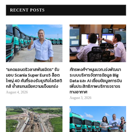
RECENT POSTS
“แคดแอนดริวลาสพันธมิตร” รับ
ภัทรพงศ์ฯ”หนุนบวท.เร่งพัฒนา
มอบ Scania Super Euro5 ล็อต
ระบบบริหารจัดการข้อมูล Big
ใหญ่ 40 คันที่รองรับธุรกิจโลจิสติ
Data และ AI เชื่อมข้อมูลการบิน
กส์ ย้ำสแกนเนียความแข็งแกร่ง
เพิ่มประสิทธิภาพบริการจราจร
ทางอากาศ
August 4, 2026
August 3, 2026