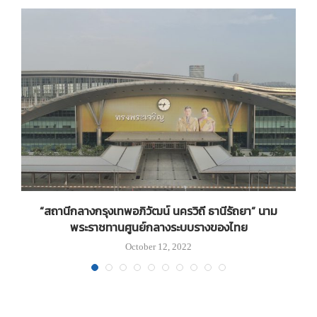
“สถานีกลางกรุงเทพอภิวัฒน์ นครวิถี ธานีรัถยา” นาม
พระราชทานศูนย์กลางระบบรางของไทย
October 12, 2022