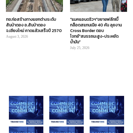
ทช.ก่อสร้างทางแยกต่างระดับ
“แมคแอนดริวฯ”ขยายฟลีท!บิ๊
สันป่าตอง อ.สันป่าตอง
กล็อตสแกนเนีย 40 คัน ลุยงาน
จ.เชียงใหม่ คาดแล้วเสร็จปี 2570
Cross Border ตอบ
โจทย์“สมรรถนะสูง-ประหยัด
August 3, 2026
น้ำมัน”
July 25, 2026