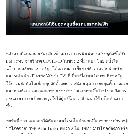
หลังจากที่แคนาดาเริ่มกลับเข้าสู่ภาวะ การฟื้นฟูทางเศรษฐกิจที่ได้รับ
ผลกระทบ จากวิกฤต COVID-19 ในช่วง 2 ที่ผ่านมา โดย หนึ่งใน
นโยบายหลักของภาครัฐฯ ได้แก่ ลดการพึ่งพาพลังงานจากฟอสซิล
และรถไฟฟ้า (Electric Vehicle:EV) ก็เป็นหนึ่งในนโยบาย ที่ภาครัฐ
ให้การผลักดันในเกือบทุกมิติตั้งแต่การ สนับสนุนการลงทุนทั้งทางตรง
และทางอ้อมของภาคเอกชนสร้างห่วง โซ่อุปทานขึ้นใหม่ รวมถึงการ
ออกมาตรการสร้างแรงจูงใจให้ผู้บริโภค เปลี่ยนมาใช้รถไฟฟ้ามาก
ขึ้น
ทุกวันนี้ชาวแคนาดาได้หันมาสนใจรถไฟฟ้ามากขึ้น จากการสำรวจผู้
บริโภคจากบริษัท Auto Trader พบว่า 2 ใน 3 ของ ผู้บริโภคต้องการซื้อ