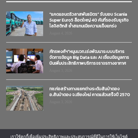
“แคดแอนดริวลาสพันธมิตร” รับมอบ Scania
Super Euro5 ล็อตใหญ่ 40 คันที่รองรับธุรกิจ
โลจิสติกส์ ย้ำสแกนเนียความแข็งแกร่ง
August 4, 2026
ภัทรพงศ์ฯ”หนุนบวท.เร่งพัฒนาระบบบริหาร
จัดการข้อมูล Big Data และ AI เชื่อมข้อมูลการ
บินเพิ่มประสิทธิภาพบริการจราจรทางอากาศ
August 3, 2026
ทช.ก่อสร้างทางแยกต่างระดับสันป่าตอง
อ.สันป่าตอง จ.เชียงใหม่ คาดแล้วเสร็จปี 2570
August 3, 2026
เราใช้คุกกี้เพื่อเพิ่มประสิทธิภาพและประสบการณ์ที่ดีในการใช้เว็บไซต์