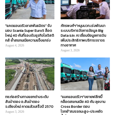
“แคดแอนดริวลาสพันธมิตร” รับ
ภัทรพงศ์ฯ”หนุนบวท.เร่งพัฒนา
มอบ Scania Super Euro5 ล็อต
ระบบบริหารจัดการข้อมูล Big
ใหญ่ 40 คันที่รองรับธุรกิจโลจิสติ
Data และ AI เชื่อมข้อมูลการบิน
กส์ ย้ำสแกนเนียความแข็งแกร่ง
เพิ่มประสิทธิภาพบริการจราจร
ทางอากาศ
August 4, 2026
August 3, 2026
ทช.ก่อสร้างทางแยกต่างระดับ
“แมคแอนดริวฯ”ขยายฟลีท!บิ๊
สันป่าตอง อ.สันป่าตอง
กล็อตสแกนเนีย 40 คัน ลุยงาน
จ.เชียงใหม่ คาดแล้วเสร็จปี 2570
Cross Border ตอบ
โจทย์“สมรรถนะสูง-ประหยัด
August 3, 2026