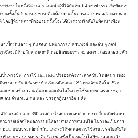
itions ในครั้งที่ผ่านมา และนำผู้ที่ได้อันดับ 1-4 มาเข้าร่วมเพื่อพัฒนา
ต้ารวมทั้งสิ้นจำนวน 8 ท่าน ที่จะต้องผ่านขั้นตอนและบททดสอบมากมาย
้ โดยผู้ที่ผ่านการฝึกอบรมครั้งนี้จะได้นำความรู้กลับไปพัฒนาเพื่อน
หาเบื้องต้นต่าง ๆ ที่แสดงบนหน้าการเปลี่ยนฟิวส์ และอื่น ๆ อีกที่
ุกซึ่งจะมีด้วยกันสามสถานี ถอยชิดขอบทาง 45 องศา , ถอยลักษณะตัว
ียร์ขับขึ้นทางชัน การใช้ Hill Hold ช่วยออกตัวทางลาดชัน โดยสนามของ
นคือ มีทางลาดชัน 8 % ทางด้านทิศเหนือและ 12% ทางด้านทิศใต้ ซึ่งจะ
ขึ้นและช่วยสร้างความคุ้นเคยและมั่นใจในการใช้ระบบของรถบรรทุก
 ตัน จำนวน 2 คัน และ บรรทุกตู้เปล่าอีก 1 คัน
้ง 410 แรงม้า และ 360 แรงม้า ซึ่งจะประกอบด้วยการเปลี่ยนเกียร์แบบ
ะสามารถเลือกโหมดการขับให้ตรงกับสภาพถนนที่ใช้ ไม่ว่าจะเป็นการ
หมด ECO แบบประหยัดน้ำมัน และจะได้ทดลองการใช้งานเบรคไอเสียใน
ารทำงานของเบรคประสิทธิภาพสูงซึ่งเป็นเทคโนโลยีของสแกนเนีย