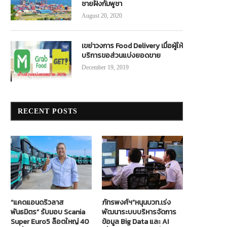
ชายฝั่งกัมพูชา
August 20, 2020
เขย่าวงการ Food Delivery เมื่อผู้ให้
บริการขอส่วนแบ่งยอดขาย
December 19, 2019
RECENT POSTS
“แคดแอนดริวลาส
ภัทรพงศ์ฯ”หนุนบวท.เร่ง
พันธมิตร” รับมอบ Scania
พัฒนาระบบบริหารจัดการ
Super Euro5 ล็อตใหญ่ 40
ข้อมูล Big Data และ AI