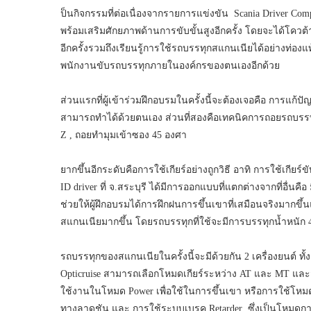
ป็นกิจกรรมที่ต่อเนื่องจากรายการแข่งขัน Scania Driver Compet
พร้อมเสริมศักยภาพด้านการขับขั้นสูงอีกครั้ง โดยจะได้โคว
อีกครั้งรวมถึงเรียนรู้การใช้รถบรรทุกสแกนเนียได้อย่างท่องแท
พนักงานขับรถบรรทุกภายในองค์กรของตนเองอีกด้วย
ส่วนแรกที่ผู้เข้าร่วมฝึกอบรมในครั้งนี้จะต้องเจอคือ การแก้ปัญ
สามารถทำได้ด้วยตนเอง ส่วนที่สองคือเทคนิคการถอยรถบรรท
Z , ถอยทำมุมเข้าซอง 45 องศา
ยากขึ้นอีกระดับคือการใช้เกียร์อย่างถูกวิธี อาทิ การใช้เก
ID driver ที่ จ.สระบุรี ได้มีการออกแบบที่แตกต่างจากที่อื่
ช่วยให้ผู้ฝึกอบรมได้การฝึกฝนการขึ้นเขาที่เสมือนจริงมาก
สแกนเนียมากขึ้น โดยรถบรรทุกที่ใช้จะมีการบรรทุกน้ำหนัก 40
รถบรรทุกของสแกนเนียในครั้งนี้จะมีด้วยกัน 2 เครื่องยนต์ ทั
Opticruise สามารถเลือกโหมดเกียร์ระหว่าง AT และ MT แล
ใช้งานในโหมด Power เพื่อใช้ในการขึ้นเขา หรือการใช้โ
ทางลาดชัน และ การใช้ระบบเบรค Retarder ซึ่งเป็นโหมดก