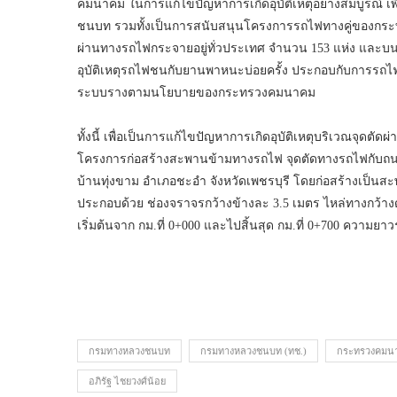
คมนาคม ในการแก้ไขปัญหาการเกิดอุบัติเหตุอย่างสมบูรณ
ชนบท รวมทั้งเป็นการสนับสนุนโครงการรถไฟทางคู่ของกระทร
ผ่านทางรถไฟกระจายอยู่ทั่วประเทศ จำนวน 153 แห่ง และบน
อุบัติเหตุรถไฟชนกับยานพาหนะบ่อยครั้ง ประกอบกับการรถไ
ระบบรางตามนโยบายของกระทรวงคมนาคม
ทั้งนี้ เพื่อเป็นการแก้ไขปัญหาการเกิดอุบัติเหตุบริเวณจุดตัดผ
โครงการก่อสร้างสะพานข้ามทางรถไฟ จุดตัดทางรถไฟกับ
บ้านทุ่งขาม อำเภอชะอำ จังหวัดเพชรบุรี โดยก่อสร้างเป็นส
ประกอบด้วย ช่องจราจรกว้างข้างละ 3.5 เมตร ไหล่ทางกว้างด
เริ่มต้นจาก กม.ที่ 0+000 และไปสิ้นสุด กม.ที่ 0+700 ควา
กรมทางหลวงชนบท
กรมทางหลวงชนบท (ทช.)
กระทรวงคมน
อภิรัฐ ไชยวงศ์น้อย