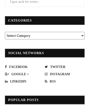
CATEGORIES
ไฟเปิดจองตั๋ว ‘รถจักรไอน้ำ ’ขบวนพิเศษ
กรมทางหลวง ขยายถนน ทล.2445 เ
วันหยุด
ศักยภาพระบบโลจิสติกส์-อุตสาห
จ.บุรีรัมย์สู่อินโดจีน
SOCIAL NETWORKS
May 11, 2022
May 31, 2023
FACEBOOK
TWITTER
GOOGLE +
INSTAGRAM
LINKEDIN
RSS
POPULAR POSTS