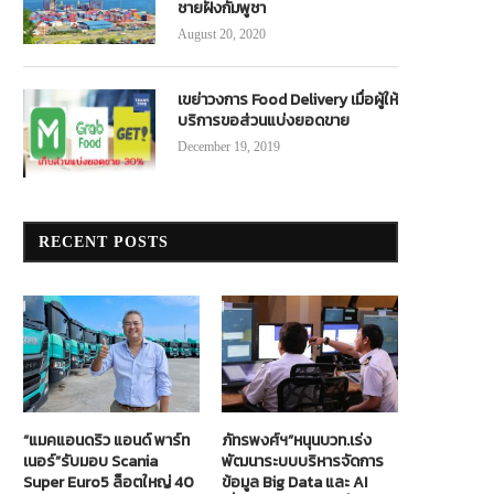
ชายฝั่งกัมพูชา
August 20, 2020
เขย่าวงการ Food Delivery เมื่อผู้ให้
บริการขอส่วนแบ่งยอดขาย
December 19, 2019
RECENT POSTS
“แมคแอนดริว แอนด์ พาร์ท
ภัทรพงศ์ฯ”หนุนบวท.เร่ง
เนอร์”รับมอบ Scania
พัฒนาระบบบริหารจัดการ
Super Euro5 ล็อตใหญ่ 40
ข้อมูล Big Data และ AI