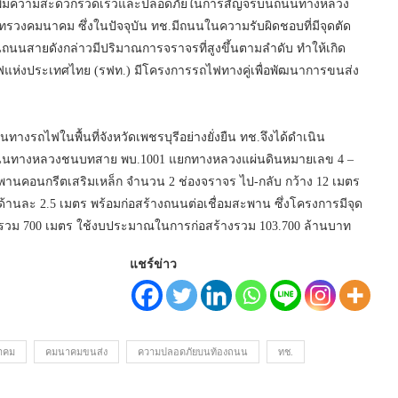
์ เพิ่มความสะดวกรวดเร็วและปลอดภัยในการสัญจรบนถนนทางหลวง
วงคมนาคม ซึ่งในปัจจุบัน ทช.มีถนนในความรับผิดชอบที่มีจุดตัด
ถนนสายดังกล่าวมีปริมาณการจราจรที่สูงขึ้นตามลำดับ ทำให้เกิด
ฟแห่งประเทศไทย (รฟท.) มีโครงการรถไฟทางคู่เพื่อพัฒนาการขนส่ง
่านทางรถไฟในพื้นที่จังหวัดเพชรบุรีอย่างยั่งยืน ทช.จึงได้ดำเนิน
ถนนทางหลวงชนบทสาย พบ.1001 แยกทางหลวงแผ่นดินหมายเลข 4 –
ะพานคอนกรีตเสริมเหล็ก จำนวน 2 ช่องจราจร ไป-กลับ กว้าง 12 เมตร
้านละ 2.5 เมตร พร้อมก่อสร้างถนนต่อเชื่อมสะพาน ซึ่งโครงการมีจุด
มยาวรวม 700 เมตร ใช้งบประมาณในการก่อสร้างรวม 103.700 ล้านบาท
แชร์ข่าว
าคม
คมนาคมขนส่ง
ความปลอดภัยบนท้องถนน
ทช.