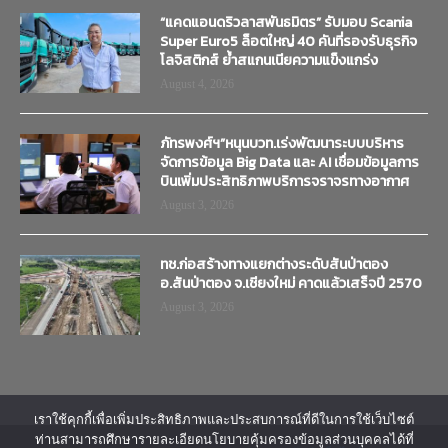
“แคดแอนดริวลาสพันธมิตร” รับมอบ Scania
Super Euro5 ล็อตใหญ่ 40 คันที่รองรับธุรกิจ
โลจิสติกส์ ย้ำสแกนเนียความแข็งแกร่ง
August 4, 2026
ภัทรพงศ์ฯ”หนุนบวท.เร่งพัฒนาระบบบริหาร
จัดการข้อมูล Big Data และ AI เชื่อมข้อมูลการ
บินเพิ่มประสิทธิภาพบริการจราจรทางอากาศ
August 3, 2026
ทช.ก่อสร้างทางแยกต่างระดับสันป่าตอง
อ.สันป่าตอง จ.เชียงใหม่ คาดแล้วเสร็จปี 2570
August 3, 2026
เราใช้คุกกี้เพื่อเพิ่มประสิทธิภาพและประสบการณ์ที่ดีในการใช้เว็บไซต์
ท่านสามารถศึกษารายละเอียดนโยบายคุ้มครองข้อมูลส่วนบุคคลได้ที่