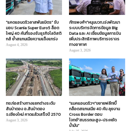
“แคดแอนดริวลาสพันธมิตร” รับ
ภัทรพงศ์ฯ”หนุนบวท.เร่งพัฒนา
มอบ Scania Super Euro5 ล็อต
ระบบบริหารจัดการข้อมูล Big
ใหญ่ 40 คันที่รองรับธุรกิจโลจิสติ
Data และ AI เชื่อมข้อมูลการบิน
กส์ ย้ำสแกนเนียความแข็งแกร่ง
เพิ่มประสิทธิภาพบริการจราจร
ทางอากาศ
August 4, 2026
August 3, 2026
ทช.ก่อสร้างทางแยกต่างระดับ
“แมคแอนดริวฯ”ขยายฟลีท!บิ๊
สันป่าตอง อ.สันป่าตอง
กล็อตสแกนเนีย 40 คัน ลุยงาน
จ.เชียงใหม่ คาดแล้วเสร็จปี 2570
Cross Border ตอบ
โจทย์“สมรรถนะสูง-ประหยัด
August 3, 2026
น้ำมัน”