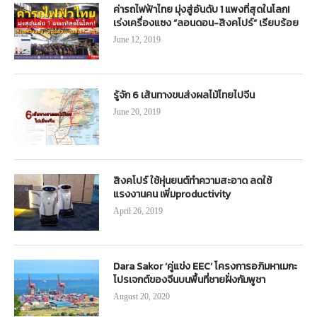
ค่ารถไฟฟ้าไทย มุ่งสู่อันดับ 1 แพงที่สุดในโลก!
เร่งเครื่องแซง “ลอนดอน-สิงคโปร์” เรียบร้อย
June 12, 2019
รู้จัก 6 เส้นทางขนส่งผลไม้ไทยไปจีน
June 20, 2019
สิงคโปร์ ใช้หุ่นยนต์ทำความสะอาด ลดใช้
แรงงานคน เพิ่มproductivity
April 26, 2019
Dara Sakor ‘คู่แข่ง EEC’ โครงการอภิมหาเมกะ
โปรเจกต์ของจีนบนพื้นที่ชายฝั่งกัมพูชา
August 20, 2020