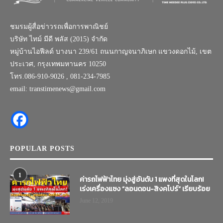
ชมรมผู้สื่อข่าวรถเพื่อการพาณิชย์
บริษัท ไทม์ มีดี พลัส (2015) จำกัด
หมู่บ้านไอฟีลด์ บางนา 239/61 ถนนกาญจนาภิเษก แขวงดอกไม้, เขต
ประเวศ, กรุงเทพมหานคร 10250
โทร.086-910-9026 , 081-234-7985
email: transtimenews@gmail.com
POPULAR POSTS
1
ค่ารถไฟฟ้าไทย มุ่งสู่อันดับ 1 แพงที่สุดในโลก!
เร่งเครื่องแซง “ลอนดอน-สิงคโปร์” เรียบร้อย
June 12, 2019