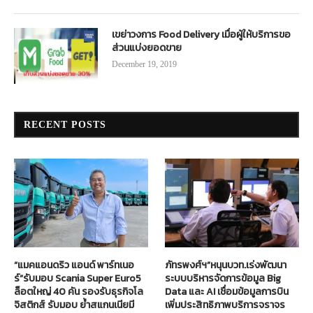
เขย่าวงการ Food Delivery เมื่อผู้ให้บริการขอ
ส่วนแบ่งยอดขาย
December 19, 2019
RECENT POSTS
“แมคแอนดริว แอนด์ พาร์ทเนอ
ภัทรพงศ์ฯ”หนุนบวท.เร่งพัฒนา
ร์”รับมอบ Scania Super Euro5
ระบบบริหารจัดการข้อมูล Big
ล็อตใหญ่ 40 คัน รองรับธุรกิจโล
Data และ AI เชื่อมข้อมูลการบิน
จิสติกส์ รับมอบ ย้ำสแกนเนียมี
เพิ่มประสิทธิภาพบริการจราจร