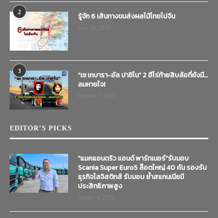
2
รู้จัก 6 เส้นทางขนส่งผลไม้ไทยไปจีน
June 20, 2019
3
“เช เกบารา-อัล ปาชิโน” 2 ฮีโร่ท้ายสิบล้อที่ยังมี…
ลมหายใจ!
October 7, 2019
EDITOR’S PICKS
“แมคแอนดริว แอนด์ พาร์ทเนอร์”รับมอบ
Scania Super Euro5 ล็อตใหญ่ 40 คัน รองรับ
ธุรกิจโลจิสติกส์ รับมอบ ย้ำสแกนเนียมี
ประสิทธิภาพสูง
August 4, 2026