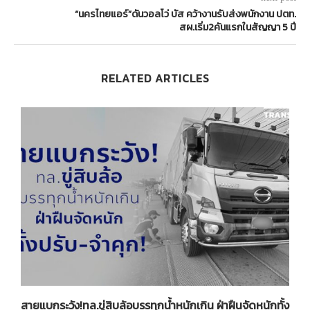
“นครไทยแอร์”ดันวอลโว่ บัส คว้างานรับส่งพนักงาน ปตท.
สผ.เริ่ม2คันแรกในสัญญา 5 ปี
RELATED ARTICLES
3
สายแบกระวัง!ทล.ขู่สิบล้อบรรทุกน้ำหนักเกิน ฝ่าฝืนจัดหนักทั้ง