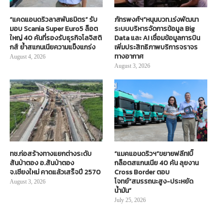
“แคดแอนดริวลาสพันธมิตร” รับ
ภัทรพงศ์ฯ”หนุนบวท.เร่งพัฒนา
มอบ Scania Super Euro5 ล็อต
ระบบบริหารจัดการข้อมูล Big
ใหญ่ 40 คันที่รองรับธุรกิจโลจิสติ
Data และ AI เชื่อมข้อมูลการบิน
กส์ ย้ำสแกนเนียความแข็งแกร่ง
เพิ่มประสิทธิภาพบริการจราจร
ทางอากาศ
August 4, 2026
August 3, 2026
ทช.ก่อสร้างทางแยกต่างระดับ
“แมคแอนดริวฯ”ขยายฟลีท!บิ๊
สันป่าตอง อ.สันป่าตอง
กล็อตสแกนเนีย 40 คัน ลุยงาน
จ.เชียงใหม่ คาดแล้วเสร็จปี 2570
Cross Border ตอบ
โจทย์“สมรรถนะสูง-ประหยัด
August 3, 2026
น้ำมัน”
July 25, 2026