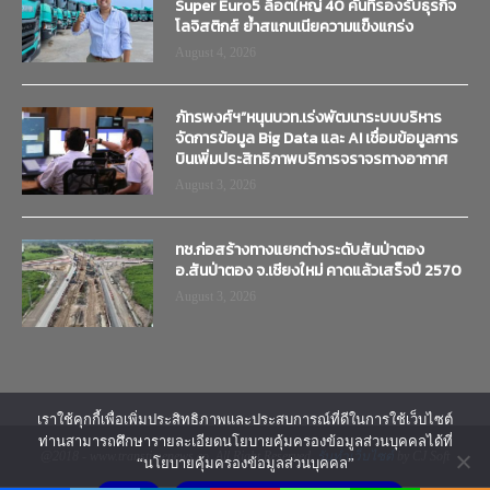
Super Euro5 ล็อตใหญ่ 40 คันที่รองรับธุรกิจ
โลจิสติกส์ ย้ำสแกนเนียความแข็งแกร่ง
August 4, 2026
ภัทรพงศ์ฯ”หนุนบวท.เร่งพัฒนาระบบบริหาร
จัดการข้อมูล Big Data และ AI เชื่อมข้อมูลการ
บินเพิ่มประสิทธิภาพบริการจราจรทางอากาศ
August 3, 2026
ทช.ก่อสร้างทางแยกต่างระดับสันป่าตอง
อ.สันป่าตอง จ.เชียงใหม่ คาดแล้วเสร็จปี 2570
August 3, 2026
เราใช้คุกกี้เพื่อเพิ่มประสิทธิภาพและประสบการณ์ที่ดีในการใช้เว็บไซต์
ท่านสามารถศึกษารายละเอียดนโยบายคุ้มครองข้อมูลส่วนบุคคลได้ที่
@2018 - www.transtimenews.co. All Right Reserved.
รับทำเว็บไซต์
by CJ Soft
“นโยบายคุ้มครองข้อมูลส่วนบุคคล”