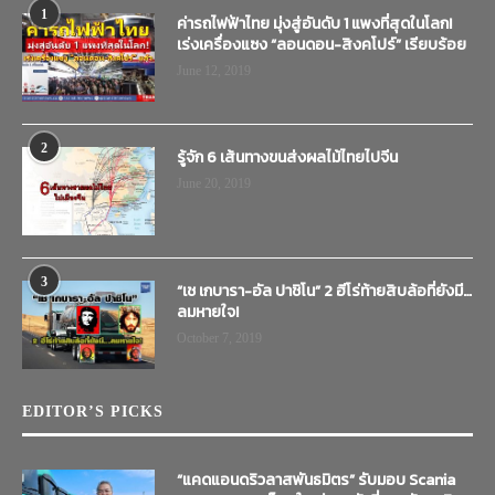
1
ค่ารถไฟฟ้าไทย มุ่งสู่อันดับ 1 แพงที่สุดในโลก!
เร่งเครื่องแซง “ลอนดอน-สิงคโปร์” เรียบร้อย
June 12, 2019
2
รู้จัก 6 เส้นทางขนส่งผลไม้ไทยไปจีน
June 20, 2019
3
“เช เกบารา-อัล ปาชิโน” 2 ฮีโร่ท้ายสิบล้อที่ยังมี…
ลมหายใจ!
October 7, 2019
EDITOR’S PICKS
“แคดแอนดริวลาสพันธมิตร” รับมอบ Scania