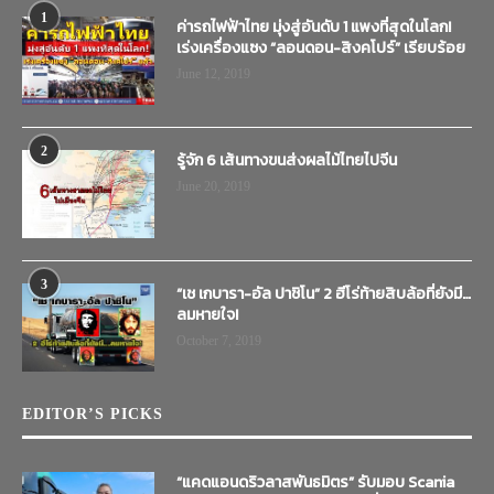
1
ค่ารถไฟฟ้าไทย มุ่งสู่อันดับ 1 แพงที่สุดในโลก!
เร่งเครื่องแซง “ลอนดอน-สิงคโปร์” เรียบร้อย
June 12, 2019
2
รู้จัก 6 เส้นทางขนส่งผลไม้ไทยไปจีน
June 20, 2019
3
“เช เกบารา-อัล ปาชิโน” 2 ฮีโร่ท้ายสิบล้อที่ยังมี…
ลมหายใจ!
October 7, 2019
EDITOR’S PICKS
“แคดแอนดริวลาสพันธมิตร” รับมอบ Scania