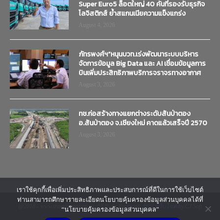
Super Euro5 ล็อตใหญ่ 40 คันที่รองรับธุรกิจ
โลจิสติกส์ ย้ำสแกนเนียความแข็งแกร่ง
August 4, 2026
ภัทรพงศ์ฯ”หนุนบวท.เร่งพัฒนาระบบบริหาร
จัดการข้อมูล Big Data และ AI เชื่อมข้อมูลการ
บินเพิ่มประสิทธิภาพบริการจราจรทางอากาศ
August 3, 2026
ทช.ก่อสร้างทางแยกต่างระดับสันป่าตอง
อ.สันป่าตอง จ.เชียงใหม่ คาดแล้วเสร็จปี 2570
August 3, 2026
เราใช้คุกกี้เพื่อเพิ่มประสิทธิภาพและประสบการณ์ที่ดีในการใช้เว็บไซต์
ท่านสามารถศึกษารายละเอียดนโยบายคุ้มครองข้อมูลส่วนบุคคลได้ที่
@2018 - www.transtimenews.co. All Right Reserved.
รับทำเว็บไซต์
by CJ Soft
“นโยบายคุ้มครองข้อมูลส่วนบุคคล”