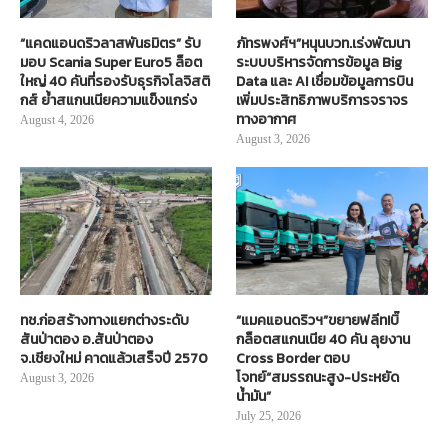
“แคดแอนดริวลาสพันธมิตร” รับ
ภัทรพงศ์ฯ”หนุนบวท.เร่งพัฒนา
มอบ Scania Super Euro5 ล็อต
ระบบบริหารจัดการข้อมูล Big
ใหญ่ 40 คันที่รองรับธุรกิจโลจิสติ
Data และ AI เชื่อมข้อมูลการบิน
กส์ ย้ำสแกนเนียความแข็งแกร่ง
เพิ่มประสิทธิภาพบริการจราจร
ทางอากาศ
August 4, 2026
August 3, 2026
ทช.ก่อสร้างทางแยกต่างระดับ
“แมคแอนดริวฯ”ขยายฟลีท!บิ๊
สันป่าตอง อ.สันป่าตอง
กล็อตสแกนเนีย 40 คัน ลุยงาน
จ.เชียงใหม่ คาดแล้วเสร็จปี 2570
Cross Border ตอบ
โจทย์“สมรรถนะสูง-ประหยัด
August 3, 2026
น้ำมัน”
July 25, 2026