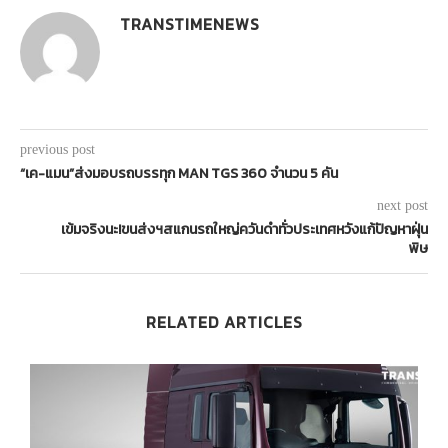
TRANSTIMENEWS
previous post
“เค-แมน”ส่งมอบรถบรรทุก MAN TGS 360 จำนวน 5 คัน
next post
เข้มจริงนะ!ขนส่งฯสแกนรถใหญ่ควันดำทั่วประเทศหวังแก้ปัญหาฝุ่น
พิษ
RELATED ARTICLES