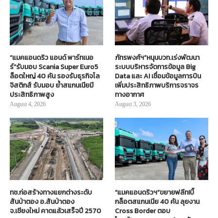
“แมคแอนดริว แอนด์ พาร์ทเนอ
ภัทรพงศ์ฯ”หนุนบวท.เร่งพัฒนา
ร์”รับมอบ Scania Super Euro5
ระบบบริหารจัดการข้อมูล Big
ล็อตใหญ่ 40 คัน รองรับธุรกิจโล
Data และ AI เชื่อมข้อมูลการบิน
จิสติกส์ รับมอบ ย้ำสแกนเนียมี
เพิ่มประสิทธิภาพบริการจราจร
ประสิทธิภาพสูง
ทางอากาศ
August 4, 2026
August 3, 2026
ทช.ก่อสร้างทางแยกต่างระดับ
“แมคแอนดริวฯ”ขยายฟลีท!บิ๊
สันป่าตอง อ.สันป่าตอง
กล็อตสแกนเนีย 40 คัน ลุยงาน
จ.เชียงใหม่ คาดแล้วเสร็จปี 2570
Cross Border ตอบ