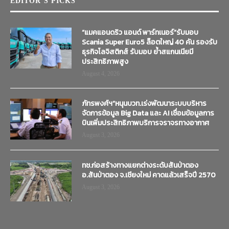
EDITOR’S PICKS
“แมคแอนดริว แอนด์ พาร์ทเนอร์”รับมอบ
Scania Super Euro5 ล็อตใหญ่ 40 คัน รองรับ
ธุรกิจโลจิสติกส์ รับมอบ ย้ำสแกนเนียมี
ประสิทธิภาพสูง
August 4, 2026
ภัทรพงศ์ฯ”หนุนบวท.เร่งพัฒนาระบบบริหาร
จัดการข้อมูล Big Data และ AI เชื่อมข้อมูลการ
บินเพิ่มประสิทธิภาพบริการจราจรทางอากาศ
August 3, 2026
ทช.ก่อสร้างทางแยกต่างระดับสันป่าตอง
อ.สันป่าตอง จ.เชียงใหม่ คาดแล้วเสร็จปี 2570
August 3, 2026