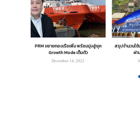
คมในพื้นที่
PRM ขยายกองเรือเพิ่ม พร้อมมุ่งสู่ยุค
สรุปจำนวนใช้ม
รธานี
Growth Mode เต็มตัว
ผ่า
20
December 14, 2022
J