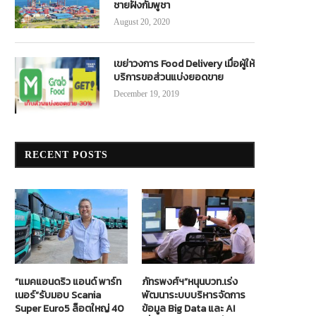
ชายฝั่งกัมพูชา
August 20, 2020
เขย่าวงการ Food Delivery เมื่อผู้ให้
บริการขอส่วนแบ่งยอดขาย
December 19, 2019
ยเวียตเจ็ทเปิดเส้นทางบินใหม่ บินตรงสู่
กทท. ออกมาตรการเยียวยาผู้เช่าทรัพ
สิงคโปร์และไทเป
ฝ่าวิกฤติ COVID -19 ในเขตรั้วศุล
August 26, 2021
November 12, 2020
RECENT POSTS
“แมคแอนดริว แอนด์ พาร์ท
ภัทรพงศ์ฯ”หนุนบวท.เร่ง
เนอร์”รับมอบ Scania
พัฒนาระบบบริหารจัดการ
Super Euro5 ล็อตใหญ่ 40
ข้อมูล Big Data และ AI