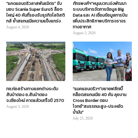
“แคดแอนดริวลาสพันธมิตร” รับ
ภัทรพงศ์ฯ”หนุนบวท.เร่งพัฒนา
มอบ Scania Super Euro5 ล็อต
ระบบบริหารจัดการข้อมูล Big
ใหญ่ 40 คันที่รองรับธุรกิจโลจิสติ
Data และ AI เชื่อมข้อมูลการบิน
กส์ ย้ำสแกนเนียความแข็งแกร่ง
เพิ่มประสิทธิภาพบริการจราจร
ทางอากาศ
August 4, 2026
August 3, 2026
ทช.ก่อสร้างทางแยกต่างระดับ
“แมคแอนดริวฯ”ขยายฟลีท!บิ๊
สันป่าตอง อ.สันป่าตอง
กล็อตสแกนเนีย 40 คัน ลุยงาน
จ.เชียงใหม่ คาดแล้วเสร็จปี 2570
Cross Border ตอบ
โจทย์“สมรรถนะสูง-ประหยัด
August 3, 2026
น้ำมัน”
July 25, 2026