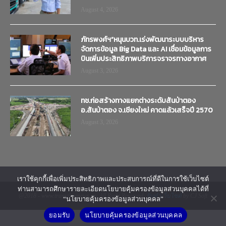
August 4, 2026
ภัทรพงศ์ฯ”หนุนบวท.เร่งพัฒนาระบบบริหาร
จัดการข้อมูล Big Data และ AI เชื่อมข้อมูลการ
บินเพิ่มประสิทธิภาพบริการจราจรทางอากาศ
August 3, 2026
ทช.ก่อสร้างทางแยกต่างระดับสันป่าตอง
อ.สันป่าตอง จ.เชียงใหม่ คาดแล้วเสร็จปี 2570
August 3, 2026
เราใช้คุกกี้เพื่อเพิ่มประสิทธิภาพและประสบการณ์ที่ดีในการใช้เว็บไซต์
ท่านสามารถศึกษารายละเอียดนโยบายคุ้มครองข้อมูลส่วนบุคคลได้ที่
@2018 - www.transtimenews.co. All Right Reserved.
รับทำเว็บไซต์
by CJ Soft
“นโยบายคุ้มครองข้อมูลส่วนบุคคล”
ยอมรับ
นโยบายคุ้มครองข้อมูลส่วนบุคคล