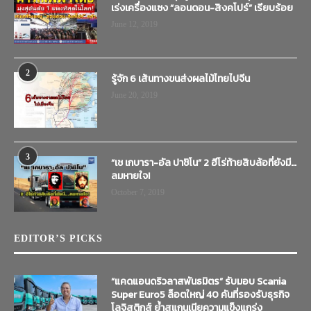
เร่งเครื่องแซง “ลอนดอน-สิงคโปร์” เรียบร้อย
June 12, 2019
2
รู้จัก 6 เส้นทางขนส่งผลไม้ไทยไปจีน
June 20, 2019
3
“เช เกบารา-อัล ปาชิโน” 2 ฮีโร่ท้ายสิบล้อที่ยังมี…
ลมหายใจ!
October 7, 2019
EDITOR’S PICKS
“แคดแอนดริวลาสพันธมิตร” รับมอบ Scania
Super Euro5 ล็อตใหญ่ 40 คันที่รองรับธุรกิจ
โลจิสติกส์ ย้ำสแกนเนียความแข็งแกร่ง