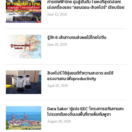
ค่ารถไฟฟ้าไทย มุ่งสู่อันดับ 1 แพงที่สุดในโลก!
เร่งเครื่องแซง “ลอนดอน-สิงคโปร์” เรียบร้อย
June 12, 2019
รู้จัก 6 เส้นทางขนส่งผลไม้ไทยไปจีน
June 20, 2019
สิงคโปร์ ใช้หุ่นยนต์ทำความสะอาด ลดใช้
แรงงานคน เพิ่มproductivity
April 26, 2019
Dara Sakor ‘คู่แข่ง EEC’ โครงการอภิมหาเมกะ
โปรเจกต์ของจีนบนพื้นที่ชายฝั่งกัมพูชา
August 20, 2020