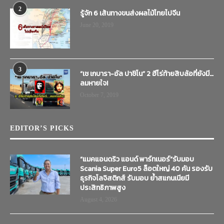
2
รู้จัก 6 เส้นทางขนส่งผลไม้ไทยไปจีน
June 20, 2019
3
“เช เกบารา-อัล ปาชิโน” 2 ฮีโร่ท้ายสิบล้อที่ยังมี…
ลมหายใจ!
October 7, 2019
EDITOR’S PICKS
“แมคแอนดริว แอนด์ พาร์ทเนอร์”รับมอบ
Scania Super Euro5 ล็อตใหญ่ 40 คัน รองรับ
ธุรกิจโลจิสติกส์ รับมอบ ย้ำสแกนเนียมี
ประสิทธิภาพสูง
August 4, 2026