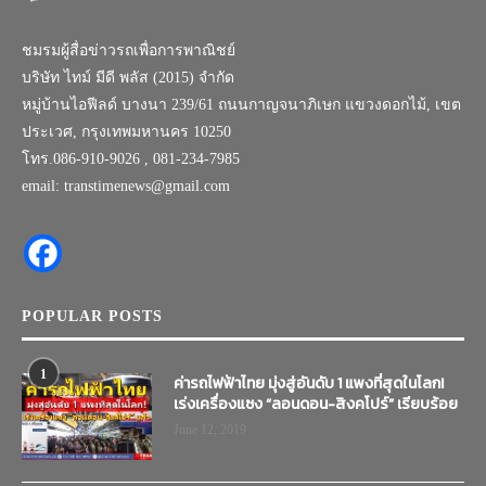
ชมรมผู้สื่อข่าวรถเพื่อการพาณิชย์
บริษัท ไทม์ มีดี พลัส (2015) จำกัด
หมู่บ้านไอฟีลด์ บางนา 239/61 ถนนกาญจนาภิเษก แขวงดอกไม้, เขต
ประเวศ, กรุงเทพมหานคร 10250
โทร.086-910-9026 , 081-234-7985
email: transtimenews@gmail.com
POPULAR POSTS
1
ค่ารถไฟฟ้าไทย มุ่งสู่อันดับ 1 แพงที่สุดในโลก!
เร่งเครื่องแซง “ลอนดอน-สิงคโปร์” เรียบร้อย
June 12, 2019