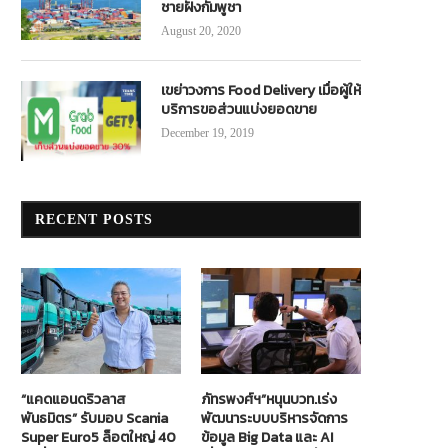
ชายฝั่งกัมพูชา
August 20, 2020
เขย่าวงการ Food Delivery เมื่อผู้ให้
บริการขอส่วนแบ่งยอดขาย
December 19, 2019
RECENT POSTS
“แคดแอนดริวลาส
ภัทรพงศ์ฯ”หนุนบวท.เร่ง
พันธมิตร” รับมอบ Scania
พัฒนาระบบบริหารจัดการ
Super Euro5 ล็อตใหญ่ 40
ข้อมูล Big Data และ AI