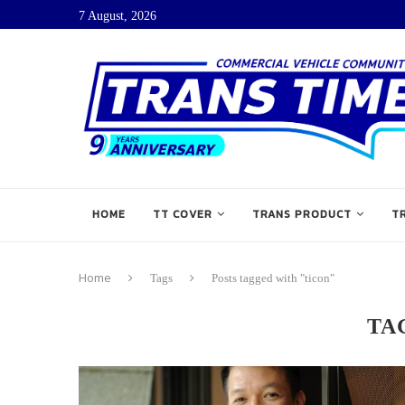
7 August, 2026
HOME
TT COVER
TRANS PRODUCT
T
Home
Tags
Posts tagged with "ticon"
TA