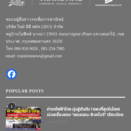
ชมรมผู้สื่อข่าวรถเพื่อการพาณิชย์
บริษัท ไทม์ มีดี พลัส (2015) จำกัด
หมู่บ้านไอฟีลด์ บางนา 239/61 ถนนกาญจนาภิเษก แขวงดอกไม้, เขต
ประเวศ, กรุงเทพมหานคร 10250
โทร.086-910-9026 , 081-234-7985
email: transtimenews@gmail.com
POPULAR POSTS
1
ค่ารถไฟฟ้าไทย มุ่งสู่อันดับ 1 แพงที่สุดในโลก!
เร่งเครื่องแซง “ลอนดอน-สิงคโปร์” เรียบร้อย
June 12, 2019