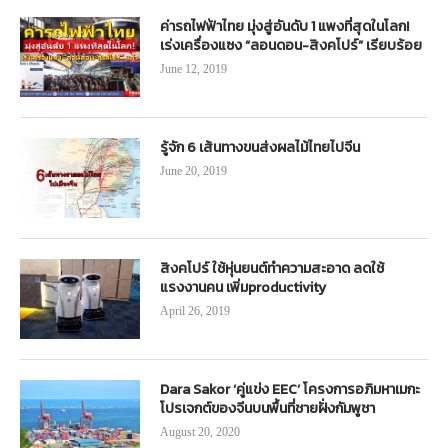
ค่ารถไฟฟ้าไทย มุ่งสู่อันดับ 1 แพงที่สุดในโลก!
เร่งเครื่องแซง “ลอนดอน-สิงคโปร์” เรียบร้อย
June 12, 2019
รู้จัก 6 เส้นทางขนส่งผลไม้ไทยไปจีน
June 20, 2019
สิงคโปร์ ใช้หุ่นยนต์ทำความสะอาด ลดใช้
แรงงานคน เพิ่มproductivity
April 26, 2019
Dara Sakor ‘คู่แข่ง EEC’ โครงการอภิมหาเมกะ
โปรเจกต์ของจีนบนพื้นที่ชายฝั่งกัมพูชา
August 20, 2020