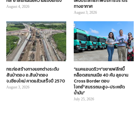
กส์ ย้ำสแกนเนียความแข็งแกร่ง
เพิ่มประสิทธิภาพบริการจราจร
ทางอากาศ
August 4, 2026
August 3, 2026
ทช.ก่อสร้างทางแยกต่างระดับ
“แมคแอนดริวฯ”ขยายฟลีท!บิ๊
สันป่าตอง อ.สันป่าตอง
กล็อตสแกนเนีย 40 คัน ลุยงาน
จ.เชียงใหม่ คาดแล้วเสร็จปี 2570
Cross Border ตอบ
โจทย์“สมรรถนะสูง-ประหยัด
August 3, 2026
น้ำมัน”
July 25, 2026