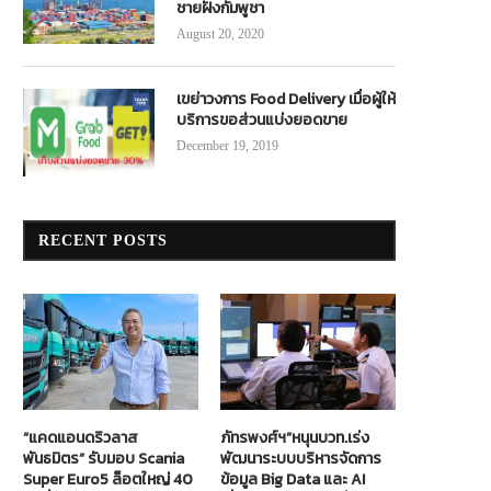
ชายฝั่งกัมพูชา
August 20, 2020
เขย่าวงการ Food Delivery เมื่อผู้ให้
บริการขอส่วนแบ่งยอดขาย
December 19, 2019
RECENT POSTS
“แคดแอนดริวลาส
ภัทรพงศ์ฯ”หนุนบวท.เร่ง
พันธมิตร” รับมอบ Scania
พัฒนาระบบบริหารจัดการ
Super Euro5 ล็อตใหญ่ 40
ข้อมูล Big Data และ AI