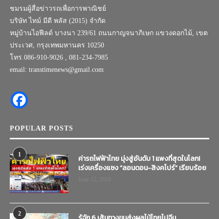
ชมรมผู้สื่อข่าวรถเพื่อการพาณิชย์
บริษัท ไทม์ มีดี พลัส (2015) จำกัด
หมู่บ้านไอฟีลด์ บางนา 239/61 ถนนกาญจนาภิเษก แขวงดอกไม้, เขต
ประเวศ, กรุงเทพมหานคร 10250
โทร.086-910-9026 , 081-234-7985
email: transtimenews@gmail.com
POPULAR POSTS
1
ค่ารถไฟฟ้าไทย มุ่งสู่อันดับ 1 แพงที่สุดในโลก!
เร่งเครื่องแซง “ลอนดอน-สิงคโปร์” เรียบร้อย
June 12, 2019
2
รู้จัก 6 เส้นทางขนส่งผลไม้ไทยไปจีน