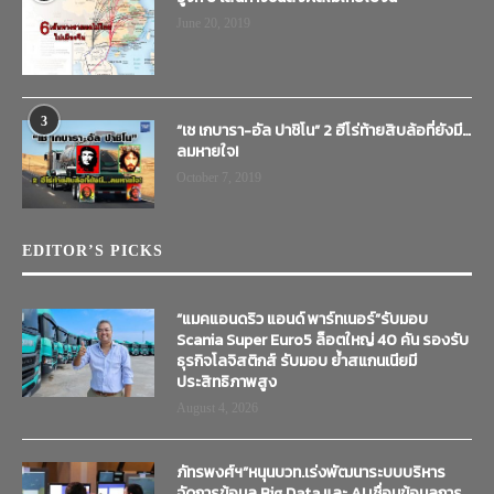
June 20, 2019
3
“เช เกบารา-อัล ปาชิโน” 2 ฮีโร่ท้ายสิบล้อที่ยังมี…
ลมหายใจ!
October 7, 2019
EDITOR’S PICKS
“แมคแอนดริว แอนด์ พาร์ทเนอร์”รับมอบ
Scania Super Euro5 ล็อตใหญ่ 40 คัน รองรับ
ธุรกิจโลจิสติกส์ รับมอบ ย้ำสแกนเนียมี
ประสิทธิภาพสูง
August 4, 2026
ภัทรพงศ์ฯ”หนุนบวท.เร่งพัฒนาระบบบริหาร
จัดการข้อมูล Big Data และ AI เชื่อมข้อมูลการ