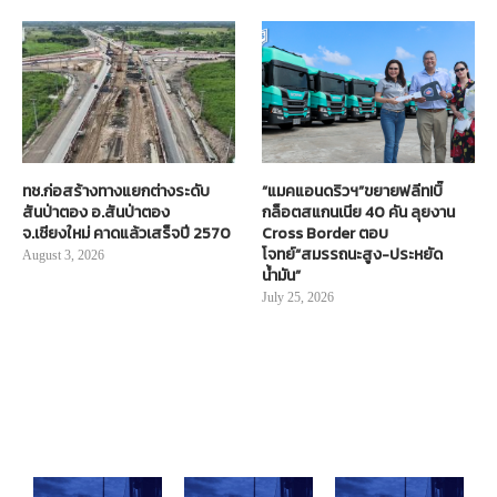
ทช.ก่อสร้างทางแยกต่างระดับ
“แมคแอนดริวฯ”ขยายฟลีท!บิ๊
สันป่าตอง อ.สันป่าตอง
กล็อตสแกนเนีย 40 คัน ลุยงาน
จ.เชียงใหม่ คาดแล้วเสร็จปี 2570
Cross Border ตอบ
โจทย์“สมรรถนะสูง-ประหยัด
August 3, 2026
น้ำมัน”
July 25, 2026