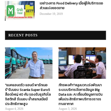
เขย่าวงการ Food Delivery เมื่อผู้ให้บริการขอ
ส่วนแบ่งยอดขาย
December 19, 2019
RECENT POSTS
“แมคแอนดริว แอนด์ พาร์ทเนอ
ภัทรพงศ์ฯ”หนุนบวท.เร่งพัฒนา
ร์”รับมอบ Scania Super Euro5
ระบบบริหารจัดการข้อมูล Big
ล็อตใหญ่ 40 คัน รองรับธุรกิจโล
Data และ AI เชื่อมข้อมูลการบิน
จิสติกส์ รับมอบ ย้ำสแกนเนียมี
เพิ่มประสิทธิภาพบริการจราจร
ประสิทธิภาพสูง
ทางอากาศ
August 4, 2026
August 3, 2026