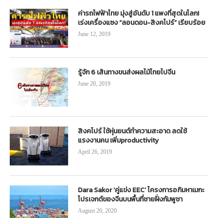
ค่ารถไฟฟ้าไทย มุ่งสู่อันดับ 1 แพงที่สุดในโลก!
เร่งเครื่องแซง “ลอนดอน-สิงคโปร์” เรียบร้อย
June 12, 2019
รู้จัก 6 เส้นทางขนส่งผลไม้ไทยไปจีน
June 20, 2019
สิงคโปร์ ใช้หุ่นยนต์ทำความสะอาด ลดใช้
แรงงานคน เพิ่มproductivity
April 26, 2019
Dara Sakor ‘คู่แข่ง EEC’ โครงการอภิมหาเมกะ
โปรเจกต์ของจีนบนพื้นที่ชายฝั่งกัมพูชา
August 20, 2020