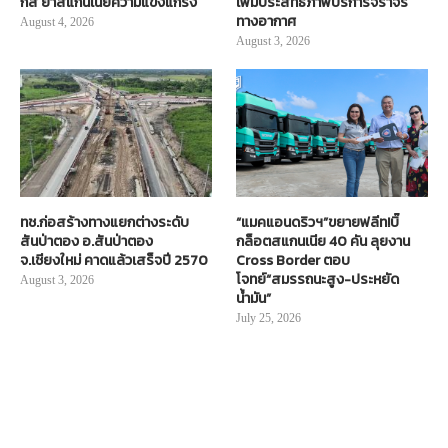
กส์ ย้ำสแกนเนียความแข็งแกร่ง
เพิ่มประสิทธิภาพบริการจราจร
ทางอากาศ
August 4, 2026
August 3, 2026
ทช.ก่อสร้างทางแยกต่างระดับ
“แมคแอนดริวฯ”ขยายฟลีท!บิ๊
สันป่าตอง อ.สันป่าตอง
กล็อตสแกนเนีย 40 คัน ลุยงาน
จ.เชียงใหม่ คาดแล้วเสร็จปี 2570
Cross Border ตอบ
โจทย์“สมรรถนะสูง-ประหยัด
August 3, 2026
น้ำมัน”
July 25, 2026