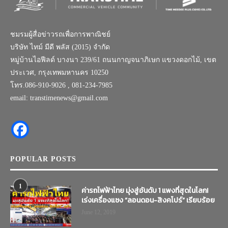
ชมรมผู้สื่อข่าวรถเพื่อการพาณิชย์
บริษัท ไทม์ มีดี พลัส (2015) จำกัด
หมู่บ้านไอฟีลด์ บางนา 239/61 ถนนกาญจนาภิเษก แขวงดอกไม้, เขต
ประเวศ, กรุงเทพมหานคร 10250
โทร.086-910-9026 , 081-234-7985
email: transtimenews@gmail.com
POPULAR POSTS
1
ค่ารถไฟฟ้าไทย มุ่งสู่อันดับ 1 แพงที่สุดในโลก!
เร่งเครื่องแซง “ลอนดอน-สิงคโปร์” เรียบร้อย
June 12, 2019