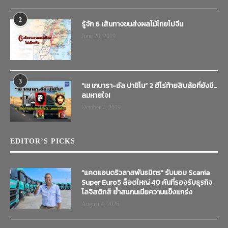
2
รู้จัก 6 เส้นทางขนส่งผลไม้ไทยไปจีน
June 20, 2019
3
“เช เกบารา-อัล ปาชิโน” 2 ฮีโร่ท้ายสิบล้อที่ยังมี…
ลมหายใจ!
October 7, 2019
EDITOR’S PICKS
“แคดแอนดริวลาสพันธมิตร” รับมอบ Scania
Super Euro5 ล็อตใหญ่ 40 คันที่รองรับธุรกิจ
โลจิสติกส์ ย้ำสแกนเนียความแข็งแกร่ง
August 4, 2026