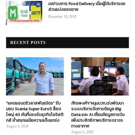
เขย่าวงการ Food Delivery เมื่อผู้ให้บริการขอ
ส่วนแบ่งยอดขาย
December 19, 2019
RECENT POSTS
“แคดแอนดริวลาสพันธมิตร” รับ
ภัทรพงศ์ฯ”หนุนบวท.เร่งพัฒนา
มอบ Scania Super Euro5 ล็อต
ระบบบริหารจัดการข้อมูล Big
ใหญ่ 40 คันที่รองรับธุรกิจโลจิสติ
Data และ AI เชื่อมข้อมูลการบิน
กส์ ย้ำสแกนเนียความแข็งแกร่ง
เพิ่มประสิทธิภาพบริการจราจร
ทางอากาศ
August 4, 2026
August 3, 2026