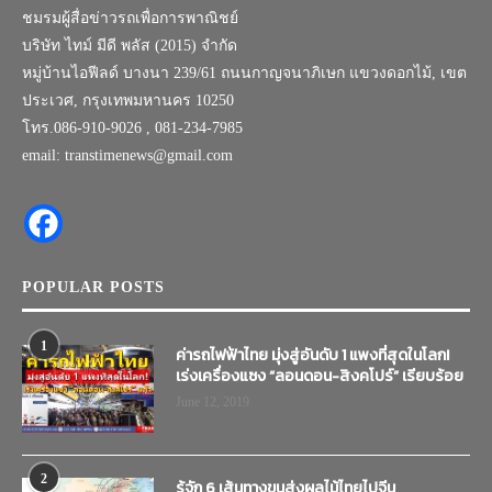
ชมรมผู้สื่อข่าวรถเพื่อการพาณิชย์
บริษัท ไทม์ มีดี พลัส (2015) จำกัด
หมู่บ้านไอฟีลด์ บางนา 239/61 ถนนกาญจนาภิเษก แขวงดอกไม้, เขต
ประเวศ, กรุงเทพมหานคร 10250
โทร.086-910-9026 , 081-234-7985
email: transtimenews@gmail.com
POPULAR POSTS
1
ค่ารถไฟฟ้าไทย มุ่งสู่อันดับ 1 แพงที่สุดในโลก!
เร่งเครื่องแซง “ลอนดอน-สิงคโปร์” เรียบร้อย
June 12, 2019
2
รู้จัก 6 เส้นทางขนส่งผลไม้ไทยไปจีน