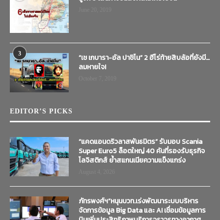
June 20, 2019
3
“เช เกบารา-อัล ปาชิโน” 2 ฮีโร่ท้ายสิบล้อที่ยังมี…
ลมหายใจ!
October 7, 2019
EDITOR’S PICKS
“แคดแอนดริวลาสพันธมิตร” รับมอบ Scania
Super Euro5 ล็อตใหญ่ 40 คันที่รองรับธุรกิจ
โลจิสติกส์ ย้ำสแกนเนียความแข็งแกร่ง
August 4, 2026
ภัทรพงศ์ฯ”หนุนบวท.เร่งพัฒนาระบบบริหาร
จัดการข้อมูล Big Data และ AI เชื่อมข้อมูลการ
บินเพิ่มประสิทธิภาพบริการจราจรทางอากาศ