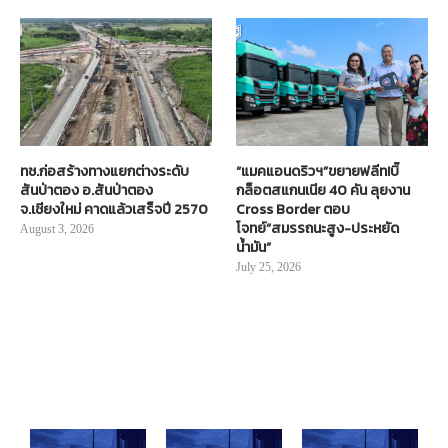
ทช.ก่อสร้างทางแยกต่างระดับ
“แมคแอนดริวฯ”ขยายฟลีท!บิ๊
สันป่าตอง อ.สันป่าตอง
กล็อตสแกนเนีย 40 คัน ลุยงาน
จ.เชียงใหม่ คาดแล้วเสร็จปี 2570
Cross Border ตอบ
โจทย์“สมรรถนะสูง-ประหยัด
August 3, 2026
น้ำมัน”
July 25, 2026