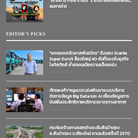
“เช เกบารา-อัล ปาชิโน” 2 ฮีโร่ท้ายสิบล้อที่ยังมี…
ลมหายใจ!
October 7, 2019
EDITOR’S PICKS
“แคดแอนดริวลาสพันธมิตร” รับมอบ Scania
Super Euro5 ล็อตใหญ่ 40 คันที่รองรับธุรกิจ
โลจิสติกส์ ย้ำสแกนเนียความแข็งแกร่ง
August 4, 2026
ภัทรพงศ์ฯ”หนุนบวท.เร่งพัฒนาระบบบริหาร
จัดการข้อมูล Big Data และ AI เชื่อมข้อมูลการ
บินเพิ่มประสิทธิภาพบริการจราจรทางอากาศ
August 3, 2026
ทช.ก่อสร้างทางแยกต่างระดับสันป่าตอง
อ.สันป่าตอง จ.เชียงใหม่ คาดแล้วเสร็จปี 2570