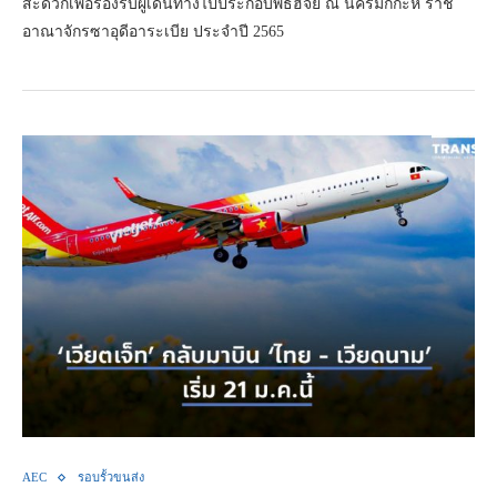
สะดวกเพื่อรองรับผู้เดินทางไปประกอบพิธีฮัจย์ ณ นครมักกะห์ ราช
อาณาจักรซาอุดีอาระเบีย ประจำปี 2565
AEC
รอบรั้วขนส่ง