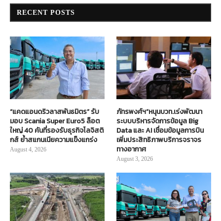
RECENT POSTS
“แคดแอนดริวลาสพันธมิตร” รับ
ภัทรพงศ์ฯ”หนุนบวท.เร่งพัฒนา
มอบ Scania Super Euro5 ล็อต
ระบบบริหารจัดการข้อมูล Big
ใหญ่ 40 คันที่รองรับธุรกิจโลจิสติ
Data และ AI เชื่อมข้อมูลการบิน
กส์ ย้ำสแกนเนียความแข็งแกร่ง
เพิ่มประสิทธิภาพบริการจราจร
ทางอากาศ
August 4, 2026
August 3, 2026