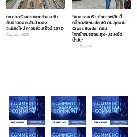
ทช.ก่อสร้างทางแยกต่างระดับ
“แมคแอนดริวฯ”ขยายฟลีท!บิ๊
สันป่าตอง อ.สันป่าตอง
กล็อตสแกนเนีย 40 คัน ลุยงาน
จ.เชียงใหม่ คาดแล้วเสร็จปี 2570
Cross Border ตอบ
โจทย์“สมรรถนะสูง-ประหยัด
August 3, 2026
น้ำมัน”
July 25, 2026