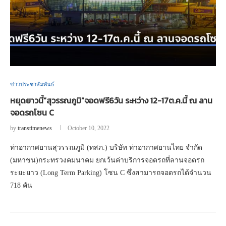
ข่าวประชาสัมพันธ์
หยุดยาวนี้“สุวรรณภูมิ”จอดฟรี6วัน ระหว่าง 12-17ต.ค.นี้ ณ ลาน
จอดรถโซน C
by
transtimenews
October 10, 2022
ท่าอากาศยานสุวรรณภูมิ (ทสภ.) บริษัท ท่าอากาศยานไทย จำกัด
(มหาชน)กระทรวงคมนาคม ยกเว้นค่าบริการจอดรถที่ลานจอดรถ
ระยะยาว (Long Term Parking) โซน C ซึ่งสามารถจอดรถได้จำนวน
718 คัน