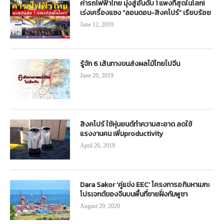
ค่ารถไฟฟ้าไทย มุ่งสู่อันดับ 1 แพงที่สุดในโลก!
เร่งเครื่องแซง “ลอนดอน-สิงคโปร์” เรียบร้อย
June 12, 2019
รู้จัก 6 เส้นทางขนส่งผลไม้ไทยไปจีน
June 20, 2019
สิงคโปร์ ใช้หุ่นยนต์ทำความสะอาด ลดใช้
แรงงานคน เพิ่มproductivity
April 26, 2019
Dara Sakor ‘คู่แข่ง EEC’ โครงการอภิมหาเมกะ
โปรเจกต์ของจีนบนพื้นที่ชายฝั่งกัมพูชา
August 20, 2020