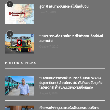
2
รู้จัก 6 เส้นทางขนส่งผลไม้ไทยไปจีน
June 20, 2019
3
“เช เกบารา-อัล ปาชิโน” 2 ฮีโร่ท้ายสิบล้อที่ยังมี…
ลมหายใจ!
October 7, 2019
EDITOR’S PICKS
“แคดแอนดริวลาสพันธมิตร” รับมอบ Scania
Super Euro5 ล็อตใหญ่ 40 คันที่รองรับธุรกิจ
โลจิสติกส์ ย้ำสแกนเนียความแข็งแกร่ง
August 4, 2026
ภัทรพงศ์ฯ”หนุนบวท.เร่งพัฒนาระบบบริหาร