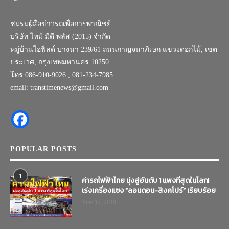
ชมรมผู้สื่อข่าวรถเพื่อการพาณิชย์
บริษัท ไทม์ มีดี พลัส (2015) จำกัด
หมู่บ้านไอฟีลด์ บางนา 239/61 ถนนกาญจนาภิเษก แขวงดอกไม้, เขต
ประเวศ, กรุงเทพมหานคร 10250
โทร.086-910-9026 , 081-234-7985
email: transtimenews@gmail.com
POPULAR POSTS
1
ค่ารถไฟฟ้าไทย มุ่งสู่อันดับ 1 แพงที่สุดในโลก!
เร่งเครื่องแซง “ลอนดอน-สิงคโปร์” เรียบร้อย
June 12, 2019