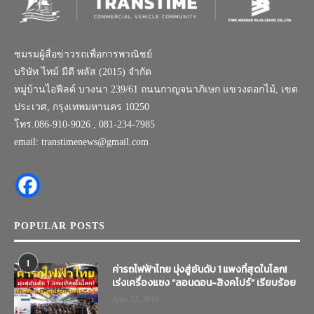
ชมรมผู้สื่อข่าวรถเพื่อการพาณิชย์
บริษัท ไทม์ มีดี พลัส (2015) จำกัด
หมู่บ้านไอฟีลด์ บางนา 239/61 ถนนกาญจนาภิเษก แขวงดอกไม้, เขต
ประเวศ, กรุงเทพมหานคร 10250
โทร.086-910-9026 , 081-234-7985
email: transtimenews@gmail.com
POPULAR POSTS
1
ค่ารถไฟฟ้าไทย มุ่งสู่อันดับ 1 แพงที่สุดในโลก!
เร่งเครื่องแซง “ลอนดอน-สิงคโปร์” เรียบร้อย
June 12, 2019