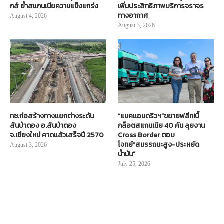
กส์ ย้ำสแกนเนียความแข็งแกร่ง
เพิ่มประสิทธิภาพบริการจราจร
ทางอากาศ
August 4, 2026
August 3, 2026
ทช.ก่อสร้างทางแยกต่างระดับ
“แมคแอนดริวฯ”ขยายฟลีท!บิ๊
สันป่าตอง อ.สันป่าตอง
กล็อตสแกนเนีย 40 คัน ลุยงาน
จ.เชียงใหม่ คาดแล้วเสร็จปี 2570
Cross Border ตอบ
โจทย์“สมรรถนะสูง-ประหยัด
August 3, 2026
น้ำมัน”
July 25, 2026