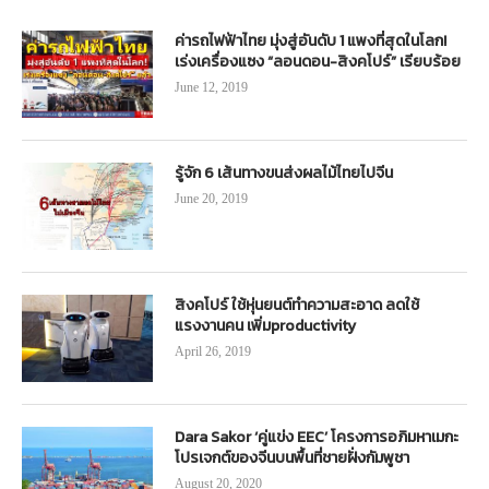
ค่ารถไฟฟ้าไทย มุ่งสู่อันดับ 1 แพงที่สุดในโลก!
เร่งเครื่องแซง “ลอนดอน-สิงคโปร์” เรียบร้อย
June 12, 2019
รู้จัก 6 เส้นทางขนส่งผลไม้ไทยไปจีน
June 20, 2019
สิงคโปร์ ใช้หุ่นยนต์ทำความสะอาด ลดใช้
แรงงานคน เพิ่มproductivity
April 26, 2019
Dara Sakor ‘คู่แข่ง EEC’ โครงการอภิมหาเมกะ
โปรเจกต์ของจีนบนพื้นที่ชายฝั่งกัมพูชา
August 20, 2020