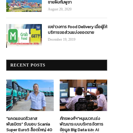
ชายฝั่งกัมพูชา
August 20, 2020
เขย่าวงการ Food Delivery เมื่อผู้ให้
บริการขอส่วนแบ่งยอดขาย
December 19, 2019
RECENT POSTS
“แคดแอนดริวลาส
ภัทรพงศ์ฯ”หนุนบวท.เร่ง
พันธมิตร” รับมอบ Scania
พัฒนาระบบบริหารจัดการ
Super Euro5 ล็อตใหญ่ 40
ข้อมูล Big Data และ AI