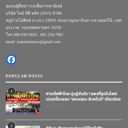
ชมรมผู้สื่อข่าวรถเพื่อการพาณิชย์
บริษัท ไทม์ มีดี พลัส (2015) จำกัด
หมู่บ้านไอฟีลด์ บางนา 239/61 ถนนกาญจนาภิเษก แขวงดอกไม้, เขต
ประเวศ, กรุงเทพมหานคร 10250
โทร.086-910-9026 , 081-234-7985
email: transtimenews@gmail.com
POPULAR POSTS
1
ค่ารถไฟฟ้าไทย มุ่งสู่อันดับ 1 แพงที่สุดในโลก!
เร่งเครื่องแซง “ลอนดอน-สิงคโปร์” เรียบร้อย
June 12, 2019
2