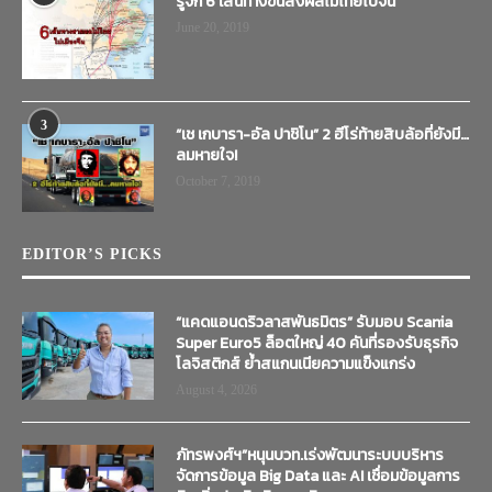
รู้จัก 6 เส้นทางขนส่งผลไม้ไทยไปจีน
June 20, 2019
3
“เช เกบารา-อัล ปาชิโน” 2 ฮีโร่ท้ายสิบล้อที่ยังมี…
ลมหายใจ!
October 7, 2019
EDITOR’S PICKS
“แคดแอนดริวลาสพันธมิตร” รับมอบ Scania
Super Euro5 ล็อตใหญ่ 40 คันที่รองรับธุรกิจ
โลจิสติกส์ ย้ำสแกนเนียความแข็งแกร่ง
August 4, 2026
ภัทรพงศ์ฯ”หนุนบวท.เร่งพัฒนาระบบบริหาร
จัดการข้อมูล Big Data และ AI เชื่อมข้อมูลการ