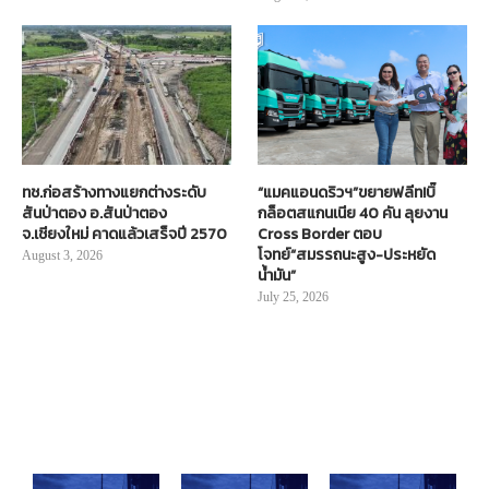
ทช.ก่อสร้างทางแยกต่างระดับ
“แมคแอนดริวฯ”ขยายฟลีท!บิ๊
สันป่าตอง อ.สันป่าตอง
กล็อตสแกนเนีย 40 คัน ลุยงาน
จ.เชียงใหม่ คาดแล้วเสร็จปี 2570
Cross Border ตอบ
โจทย์“สมรรถนะสูง-ประหยัด
August 3, 2026
น้ำมัน”
July 25, 2026