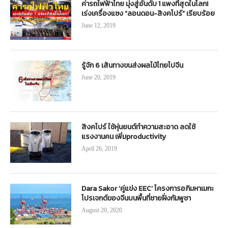
ค่ารถไฟฟ้าไทย มุ่งสู่อันดับ 1 แพงที่สุดในโลก!
เร่งเครื่องแซง “ลอนดอน-สิงคโปร์” เรียบร้อย
June 12, 2019
รู้จัก 6 เส้นทางขนส่งผลไม้ไทยไปจีน
June 20, 2019
สิงคโปร์ ใช้หุ่นยนต์ทำความสะอาด ลดใช้
แรงงานคน เพิ่มproductivity
April 26, 2019
Dara Sakor ‘คู่แข่ง EEC’ โครงการอภิมหาเมกะ
โปรเจกต์ของจีนบนพื้นที่ชายฝั่งกัมพูชา
August 20, 2020