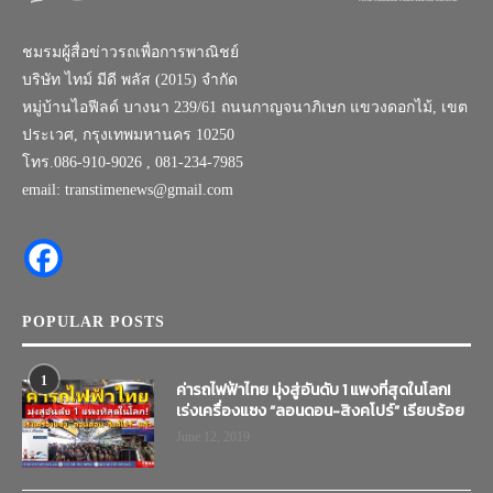
ชมรมผู้สื่อข่าวรถเพื่อการพาณิชย์
บริษัท ไทม์ มีดี พลัส (2015) จำกัด
หมู่บ้านไอฟีลด์ บางนา 239/61 ถนนกาญจนาภิเษก แขวงดอกไม้, เขต
ประเวศ, กรุงเทพมหานคร 10250
โทร.086-910-9026 , 081-234-7985
email: transtimenews@gmail.com
POPULAR POSTS
1
ค่ารถไฟฟ้าไทย มุ่งสู่อันดับ 1 แพงที่สุดในโลก!
เร่งเครื่องแซง “ลอนดอน-สิงคโปร์” เรียบร้อย
June 12, 2019