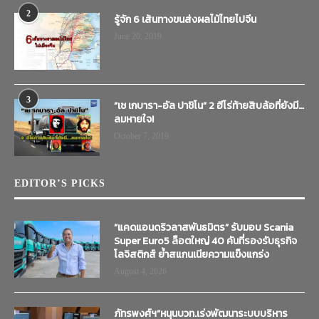
2
รู้จัก 6 เส้นทางขนส่งผลไม้ไทยไปจีน
June 20, 2019
3
“เช เกบารา-อัล ปาชิโน” 2 ฮีโร่ท้ายสิบล้อที่ยังมี…
ลมหายใจ!
October 7, 2019
EDITOR’S PICKS
“แคดแอนดริวลาสพันธมิตร” รับมอบ Scania
Super Euro5 ล็อตใหญ่ 40 คันที่รองรับธุรกิจ
โลจิสติกส์ ย้ำสแกนเนียความแข็งแกร่ง
August 4, 2026
ภัทรพงศ์ฯ”หนุนบวท.เร่งพัฒนาระบบบริหาร