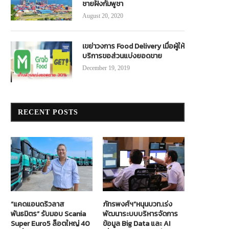
ชายฝั่งกัมพูชา
August 20, 2020
เขย่าวงการ Food Delivery เมื่อผู้ให้
บริการขอส่วนแบ่งยอดขาย
December 19, 2019
RECENT POSTS
“แคดแอนดริวลาส
ภัทรพงศ์ฯ”หนุนบวท.เร่ง
พันธมิตร” รับมอบ Scania
พัฒนาระบบบริหารจัดการ
Super Euro5 ล็อตใหญ่ 40
ข้อมูล Big Data และ AI