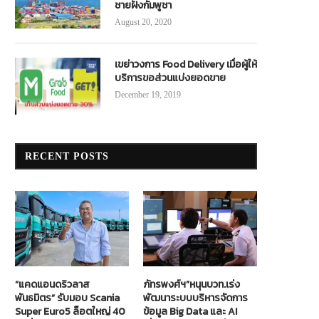
ชายฝั่งกัมพูชา
August 20, 2020
เขย่าวงการ Food Delivery เมื่อผู้ให้
บริการขอส่วนแบ่งยอดขาย
December 19, 2019
RECENT POSTS
“แคดแอนดริวลาส
ภัทรพงศ์ฯ”หนุนบวท.เร่ง
พันธมิตร” รับมอบ Scania
พัฒนาระบบบริหารจัดการ
Super Euro5 ล็อตใหญ่ 40
ข้อมูล Big Data และ AI