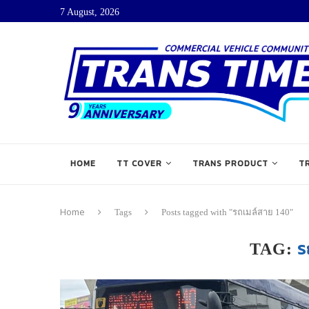
7 August, 2026
HOME
TT COVER
TRANS PRODUCT
T
Home
Tags
Posts tagged with "รถเมล์สาย 140"
ร
TAG: