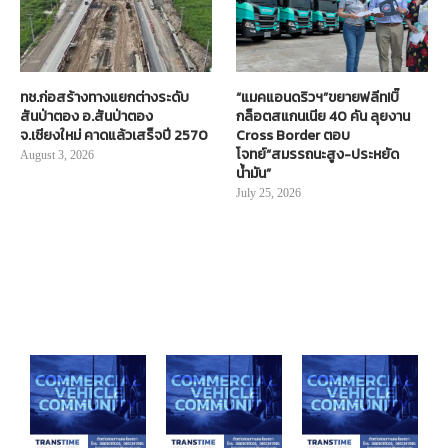
ทช.ก่อสร้างทางแยกต่างระดับ
“แมคแอนดริวฯ”ขยายฟลีท!บิ๊
สันป่าตอง อ.สันป่าตอง
กล็อตสแกนเนีย 40 คัน ลุยงาน
จ.เชียงใหม่ คาดแล้วเสร็จปี 2570
Cross Border ตอบ
โจทย์“สมรรถนะสูง-ประหยัด
August 3, 2026
น้ำมัน”
July 25, 2026