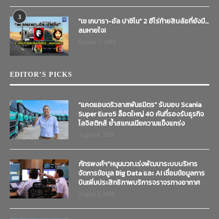
3
“เช เกบารา-อัล ปาชิโน” 2 ฮีโร่ท้ายสิบล้อที่ยังมี…
ลมหายใจ!
October 7, 2019
EDITOR’S PICKS
“แคดแอนดริวลาสพันธมิตร” รับมอบ Scania
Super Euro5 ล็อตใหญ่ 40 คันที่รองรับธุรกิจ
โลจิสติกส์ ย้ำสแกนเนียความแข็งแกร่ง
August 4, 2026
ภัทรพงศ์ฯ”หนุนบวท.เร่งพัฒนาระบบบริหาร
จัดการข้อมูล Big Data และ AI เชื่อมข้อมูลการ
บินเพิ่มประสิทธิภาพบริการจราจรทางอากาศ
August 3, 2026