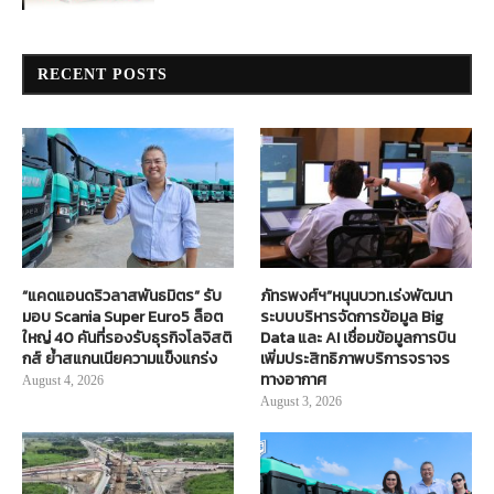
RECENT POSTS
“แคดแอนดริวลาสพันธมิตร” รับ
ภัทรพงศ์ฯ”หนุนบวท.เร่งพัฒนา
มอบ Scania Super Euro5 ล็อต
ระบบบริหารจัดการข้อมูล Big
ใหญ่ 40 คันที่รองรับธุรกิจโลจิสติ
Data และ AI เชื่อมข้อมูลการบิน
กส์ ย้ำสแกนเนียความแข็งแกร่ง
เพิ่มประสิทธิภาพบริการจราจร
ทางอากาศ
August 4, 2026
August 3, 2026