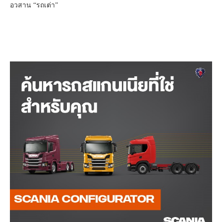
อวสาน “รถเต่า”