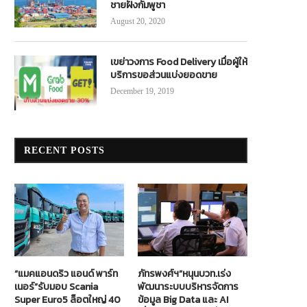
ชายฝั่งกัมพูชา
August 20, 2020
เขย่าวงการ Food Delivery เมื่อผู้ให้
บริการขอส่วนแบ่งยอดขาย
December 19, 2019
RECENT POSTS
“แมคแอนดริว แอนด์ พาร์ท
ภัทรพงศ์ฯ”หนุนบวท.เร่ง
เนอร์”รับมอบ Scania
พัฒนาระบบบริหารจัดการ
Super Euro5 ล็อตใหญ่ 40
ข้อมูล Big Data และ AI