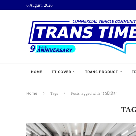
6 August, 2026
HOME
TT COVER
TRANS PRODUCT
T
Home
Tags
Posts tagged with "รถบีเทิล"
TA