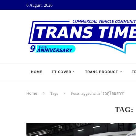
6 August, 2026
HOME
TT COVER
TRANS PRODUCT
T
Home
Tags
Posts tagged with "รถตู้โดยสาร"
TAG: