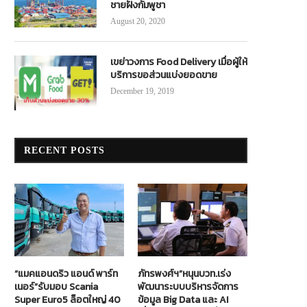
ชายฝั่งกัมพูชา
August 20, 2020
เขย่าวงการ Food Delivery เมื่อผู้ให้
บริการขอส่วนแบ่งยอดขาย
December 19, 2019
RECENT POSTS
“แมคแอนดริว แอนด์ พาร์ท
ภัทรพงศ์ฯ”หนุนบวท.เร่ง
เนอร์”รับมอบ Scania
พัฒนาระบบบริหารจัดการ
Super Euro5 ล็อตใหญ่ 40
ข้อมูล Big Data และ AI