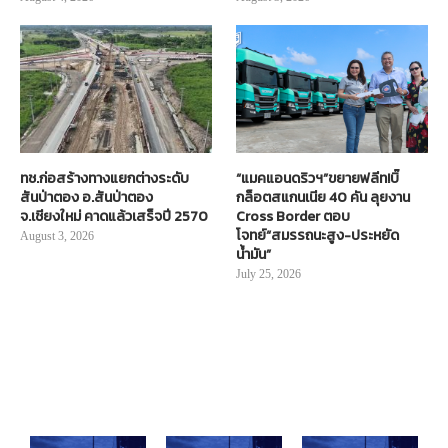
ทช.ก่อสร้างทางแยกต่างระดับ
“แมคแอนดริวฯ”ขยายฟลีท!บิ๊
สันป่าตอง อ.สันป่าตอง
กล็อตสแกนเนีย 40 คัน ลุยงาน
จ.เชียงใหม่ คาดแล้วเสร็จปี 2570
Cross Border ตอบ
โจทย์“สมรรถนะสูง-ประหยัด
August 3, 2026
น้ำมัน”
July 25, 2026