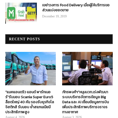
เขย่าวงการ Food Delivery เมื่อผู้ให้บริการขอ
ส่วนแบ่งยอดขาย
December 19, 2019
RECENT POSTS
“แมคแอนดริว แอนด์ พาร์ทเนอ
ภัทรพงศ์ฯ”หนุนบวท.เร่งพัฒนา
ร์”รับมอบ Scania Super Euro5
ระบบบริหารจัดการข้อมูล Big
ล็อตใหญ่ 40 คัน รองรับธุรกิจโล
Data และ AI เชื่อมข้อมูลการบิน
จิสติกส์ รับมอบ ย้ำสแกนเนียมี
เพิ่มประสิทธิภาพบริการจราจร
ประสิทธิภาพสูง
ทางอากาศ
August 4, 2026
August 3, 2026