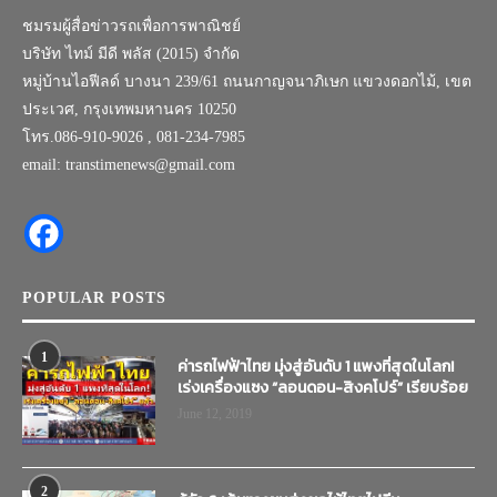
ชมรมผู้สื่อข่าวรถเพื่อการพาณิชย์
บริษัท ไทม์ มีดี พลัส (2015) จำกัด
หมู่บ้านไอฟีลด์ บางนา 239/61 ถนนกาญจนาภิเษก แขวงดอกไม้, เขต
ประเวศ, กรุงเทพมหานคร 10250
โทร.086-910-9026 , 081-234-7985
email: transtimenews@gmail.com
POPULAR POSTS
1
ค่ารถไฟฟ้าไทย มุ่งสู่อันดับ 1 แพงที่สุดในโลก!
เร่งเครื่องแซง “ลอนดอน-สิงคโปร์” เรียบร้อย
June 12, 2019
2