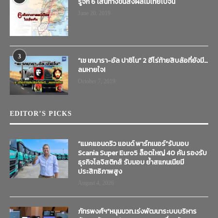
รู้จัก 6 เส้นทางขนส่งผลไม้ไทยไปจีน
June 20, 2019
3
“เช เกบารา-อัล ปาชิโน” 2 ฮีโร่ท้ายสิบล้อที่ยังมี…
ลมหายใจ!
October 7, 2019
EDITOR’S PICKS
“แมคแอนดริว แอนด์ พาร์ทเนอร์”รับมอบ
Scania Super Euro5 ล็อตใหญ่ 40 คัน รองรับ
ธุรกิจโลจิสติกส์ รับมอบ ย้ำสแกนเนียมี
ประสิทธิภาพสูง
August 4, 2026
ภัทรพงศ์ฯ”หนุนบวท.เร่งพัฒนาระบบบริหาร