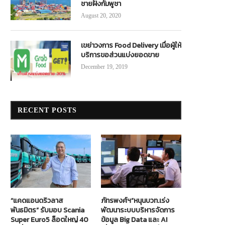
ชายฝั่งกัมพูชา
August 20, 2020
เขย่าวงการ Food Delivery เมื่อผู้ให้
บริการขอส่วนแบ่งยอดขาย
December 19, 2019
RECENT POSTS
“แคดแอนดริวลาส
ภัทรพงศ์ฯ”หนุนบวท.เร่ง
พันธมิตร” รับมอบ Scania
พัฒนาระบบบริหารจัดการ
Super Euro5 ล็อตใหญ่ 40
ข้อมูล Big Data และ AI